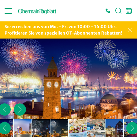
Sie erreichen uns von Mo. - Fr. von 10:00 - 16:00 Uhr.
Profitieren Sie von speziellen OT-Abonnenten Rabatten!
Es konnten keine gültigen Angebote gefunden werden. Bitte wenden Sie sich an
unser Service-Center.