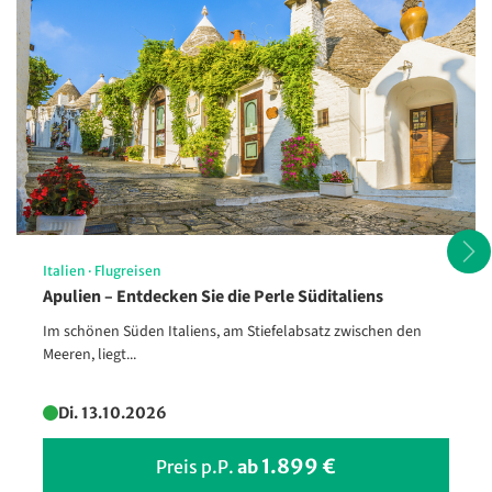
Italien
·
Flugreisen
Apulien – Entdecken Sie die Perle Süditaliens
Im schönen Süden Italiens, am Stiefelabsatz zwischen den
Meeren, liegt...
Di. 13.10.2026
Silvester am Hamburger Hafen
1.899 €
Preis p.P.
ab
©foto-select - stock.adobe.com