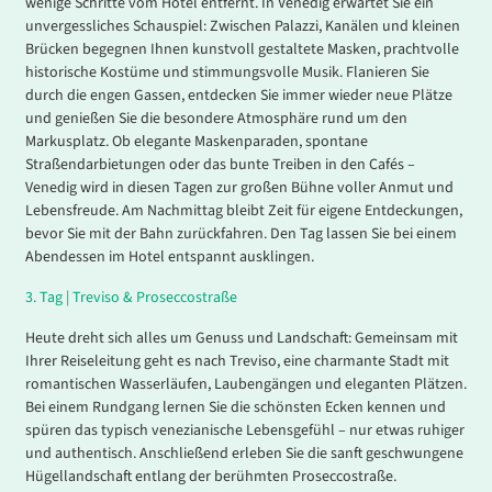
wenige Schritte vom Hotel entfernt. In Venedig erwartet Sie ein
unvergessliches Schauspiel: Zwischen Palazzi, Kanälen und kleinen
Brücken begegnen Ihnen kunstvoll gestaltete Masken, prachtvolle
historische Kostüme und stimmungsvolle Musik. Flanieren Sie
durch die engen Gassen, entdecken Sie immer wieder neue Plätze
und genießen Sie die besondere Atmosphäre rund um den
Markusplatz. Ob elegante Maskenparaden, spontane
Straßendarbietungen oder das bunte Treiben in den Cafés –
Venedig wird in diesen Tagen zur großen Bühne voller Anmut und
Lebensfreude. Am Nachmittag bleibt Zeit für eigene Entdeckungen,
bevor Sie mit der Bahn zurückfahren. Den Tag lassen Sie bei einem
Abendessen im Hotel entspannt ausklingen.
3.
Tag |
Treviso & Proseccostraße
Heute dreht sich alles um Genuss und Landschaft: Gemeinsam mit
Ihrer Reiseleitung geht es na
ch Treviso, eine charmante Stadt mit
romantischen Wasserläufen, Laubengängen und eleganten Plätzen.
Bei einem Rundgang lernen Sie die schönsten Ecken kennen und
spüren das typisch venezianische Lebensgefühl – nur etwas ruhiger
und authentisch. Anschließend erleben Sie die sanft geschwungene
Hügellandschaft entlang der berühmten Proseccostraße.