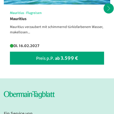
Mauritius
·
Flugreisen
Opulente venezianische
Mauritius
Kostümierung beim Karneval in
Venedig
Mauritius verzaubert mit schimmernd türkisfarbenem Wasser,
makellosen...
© Luana - stock.adobe.com
Di. 16.02.2027
3.599 €
Preis p.P.
ab
Ein Service von