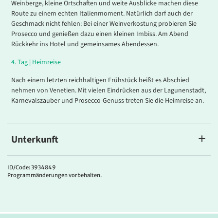
Weinberge, kleine Ortschaften und weite Ausblicke machen diese
Route zu einem echten Italienmoment. Natürlich darf auch der
Geschmack nicht fehlen: Bei einer Weinverkostung probieren Sie
Prosecco und genießen dazu einen kleinen Imbiss. Am Abend
Rückkehr ins Hotel und gemeinsames Abendessen.
4.
Tag |
Heimreise
Nach einem letzten reichhaltigen Frühstück heißt es Abschied
nehmen von Venetien. Mit vielen Eindrücken aus der Lagunenstadt,
Karnevalszauber und Prosecco-Genuss treten Sie die Heimreise an.
Unterkunft
Ihr Hotel
Das
4*Crowne Plaza Venice East
in Quarto d’Altino überzeugt
ID/Code: 3934849
Programmänderungen vorbehalten.
durch seine ideale Lage für Ausflüge nach Venedig – der Bahnhof
befindet sich nur ca. 50 m vom Hotel entfernt. Die modern
eingerichteten Zimmer verfügen über Bad oder Dusche/WC, Fön,
Sat-TV, Klimaanlage, Telefon, Minibar, Safe und kostenfreies WLAN.