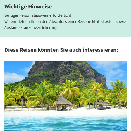
Wichtige Hinweise
Gültiger Personalausweis erforderlich!
Wir empfehlen Ihnen den Abschluss einer Reiserücktrittskosten-sowie
Auslandskrankenversicherung!
Diese Reisen könnten Sie auch interessieren:
© Michelangelo International Travel
© Mi