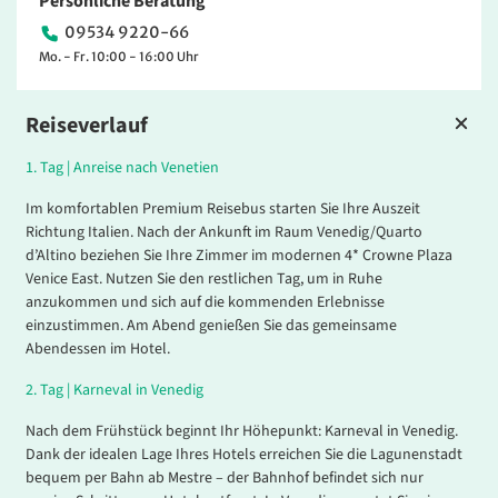
Persönliche Beratung
09534 9220-66
Mo. - Fr. 10:00 - 16:00 Uhr
Reiseverlauf
1.
Tag |
Anreise nach Venetien
Im komfortablen Premium Reisebus starten Sie Ihre Auszeit
Richtung Italien. Nach der Ankunft im Raum Venedig/Quarto
d’Altino beziehen Sie Ihre Zimmer im moderne
n 4* Crowne Plaza
Venice East. Nu
tzen Sie den restlichen Tag, um in Ruhe
anzukommen und sich auf die kommenden Erlebnisse
einzustimmen. A
m Abend genießen Sie das gemeinsame
Abendessen im Hotel
.
2.
Tag |
Karneval in Venedig
Nach dem Frühstü
ck beginnt Ihr Höhepunkt: Karneval in Venedig.
Da
nk der idealen Lage Ihres Hotels erreichen Sie die Lagunenstadt
bequem
per Bahn ab Mestre – der Bahnhof befindet sich nur