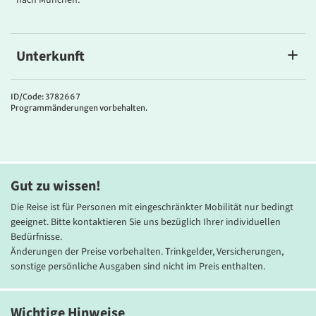
Unterkunft
Ihre Unterkünfte
Während Ihrer Nepalreise wohnen Sie in erstklassigen Hotels und
ID/Code: 3782667
Programmänderungen vorbehalten.
ausgewählten Boutique-Unterkünften der Landes­kategorie 4–5
Sterne.
Sie übernachten:
• 5x im Boutique Hotel Tibet International in Kathmandu
Gut zu wissen!
• 2x im Green Mansions Jungle Resort im Chitwan-Nationalpark
Die Reise ist für Personen mit eingeschränkter Mobilität nur bedingt
geeignet. Bitte kontaktieren Sie uns bezüglich Ihrer individuellen
• 1x im Kloster von Hemja (einfach, aber komfortabel – eigenes
Bedürfnisse.
Zimmer mit Bad/DU/WC)
Änderungen der Preise vorbehalten. Trinkgelder, Versicherungen,
sonstige persönliche Ausgaben sind nicht im Preis enthalten.
• 3x im Hotel Bar Peepal in Pokhara
• 2x im Bhadgaon Hotel in Bhaktapur
Wichtige Hinweise