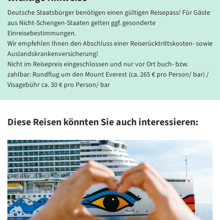
Alle Hotels bieten Zimmer mit Bad oder DU/WC und ein
Deutsche Staatsbürger benötigen einen gültigen Reisepass! Für Gäste
angenehmes Ambiente passend zur Region.
aus Nicht-Schengen-Staaten gelten ggf. gesonderte
Im Preis enthalten sind 12x Frühstück und 13x Abendessen,
Einreisebestimmungen.
darunter ein Abendessen mit Folkloreshow sowie ein Abendessen
Wir empfehlen Ihnen den Abschluss einer Reiserücktrittskosten- sowie
im Kloster.
Auslandskrankenversicherung!
Nicht im Reisepreis eingeschlossen und nur vor Ort buch- bzw.
zahlbar: Rundflug um den Mount Everest (ca. 265 € pro Person/ bar) /
Visagebühr ca. 30 € pro Person/ bar
Diese Reisen könnten Sie auch interessieren:
Das Kloster Namobuddha –
einer der bedeutendsten
buddhistischen Pilgerorte
Nepals
© Nabin Sainju / Getty Images