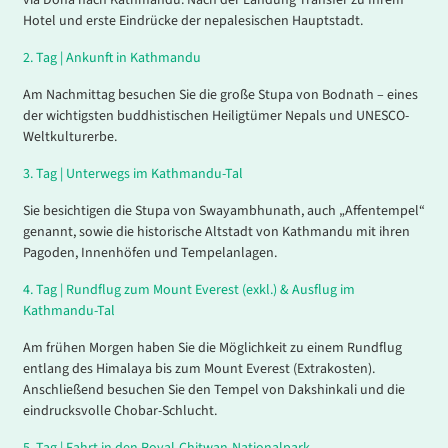
Hotel und erste Eindrücke der nepalesischen Hauptstadt.
2.
Tag |
Ankunft in Kathmandu
Am Nachmittag besuchen Sie die große Stupa von Bodnath – eines
der wichtigsten buddhistischen Heiligtümer Nepals und UNESCO-
Weltkulturerbe.
3.
Tag |
Unterwegs im Kathmandu-Tal
Sie besichtigen die Stupa von Swayambhunath, auch „Affentempel“
genannt, sowie die historische Altstadt von Kathmandu mit ihren
Pagoden, Innenhöfen und Tempelanlagen.
4.
Tag |
Rundflug zum Mount Everest (exkl.) & Ausflug im
Kathmandu-Tal
Am frühen Morgen haben Sie die Möglichkeit zu einem Rundflug
entlang des Himalaya bis zum Mount Everest (Extrakosten).
Anschließend besuchen Sie den Tempel von Dakshinkali und die
eindrucksvolle Chobar-Schlucht.
5.
Tag |
Fahrt in den Royal-Chitwan-Nationalpark