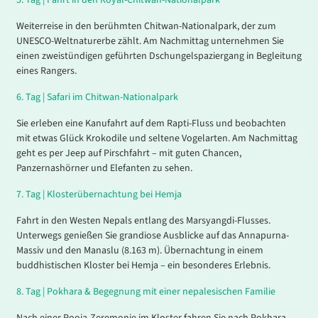
Weiterreise in den berühmten Chitwan-Nationalpark, der zum
UNESCO-Weltnaturerbe zählt. Am Nachmittag unternehmen Sie
einen zweistündigen geführten Dschungelspaziergang in Begleitung
eines Rangers.
6.
Tag |
Safari im Chitwan-Nationalpark
Sie erleben eine Kanufahrt auf dem Rapti-Fluss und beobachten
mit etwas Glück Krokodile und seltene Vogelarten. Am Nachmittag
geht es per Jeep auf Pirschfahrt – mit guten Chancen,
Panzernashörner und Elefanten zu sehen.
7.
Tag |
Klosterübernachtung bei Hemja
Fahrt in den Westen Nepals entlang des Marsyangdi-Flusses.
Unterwegs genießen Sie grandiose Ausblicke auf das Annapurna-
Massiv und den Manaslu (8.163 m). Übernachtung in einem
buddhistischen Kloster bei Hemja – ein besonderes Erlebnis.
8.
Tag |
Pokhara & Begegnung mit einer nepalesischen Familie
Nach einer Pooja-Zeremonie im Kloster fahren Sie nach Pokhara.