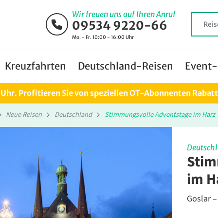
Wir freuen uns auf Ihren Anruf
09534 9220-66
Mo. - Fr. 10:00 - 16:00 Uhr
Kreuzfahrten
Deutschland-Reisen
Event-
0 Uhr. Profitieren Sie von speziellen OT-Abonnenten Rabat
Neue Reisen
Deutschland
Stimmungsvolle Adventstage im Harz
Deutsch
Stim
im H
Goslar –