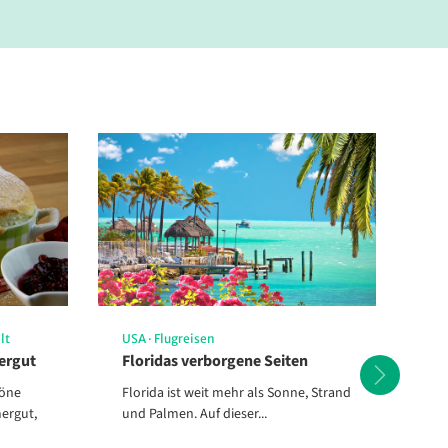
erode
lt
USA
·
Flugreisen
Sc
ergut
Floridas verborgene Seiten
Wi
Sa
höne
Florida ist weit mehr als Sonne, Strand
Sa
ergut,
und Palmen. Auf dieser...
Erl