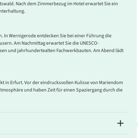
Leistung
Pre
swald. Nach dem Zimmerbezug im Hotel erwartet Sie ein
nterhaltung.
- Mi.
Doppelzimmer mit Bad
ab
6
oder DU/WC
Belegung: 2 Personen
inkl. HP
n. In Wernigerode entdecken Sie bei einer Führung die
häusern. Am Nachmittag erwartet Sie die UNESCO-
ssen und jahrhundertealten Fachwerkbauten. Am Abend lädt
- Mi.
Einzelzimmer mit Bad
ab
6
oder DU/WC
Belegung: 1 Person
inkl. HP
 in Erfurt. Vor der eindrucksvollen Kulisse von Mariendom
atmosphäre und haben Zeit für einen Spaziergang durch die