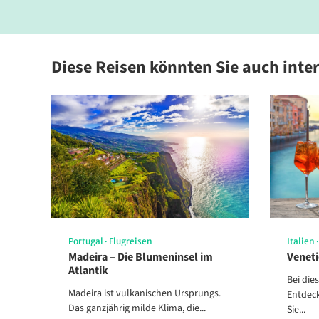
© AHORN Hotels & Resorts
© AHORN Hotel
Diese Reisen könnten Sie auch inte
© AHORN Hotels & Resorts
© AHORN Hotel
Weih
Portugal
·
Flugreisen
Italien
Madeira – Die Blumeninsel im
Venet
© AHORN Hotels & Resorts
Atlantik
Bei die
Madeira ist vulkanischen Ursprungs.
Entdec
Das ganzjährig milde Klima, die...
Sie...