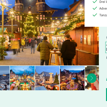
Drei 
Adve
Tanz