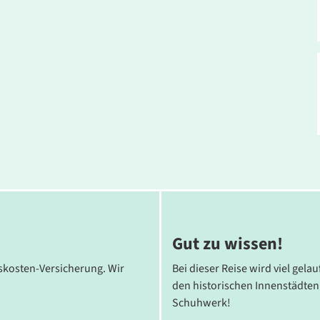
ionalpark Harz und bietet komfortable Zimmer sowie beste
urant, Bar und Freizeitbereich sorgen für einen
Gut zu wissen!
skosten-Versicherung. Wir
Bei dieser Reise wird viel gel
den historischen Innenstädten 
Schuhwerk!