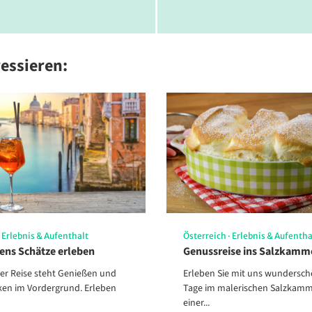
s & Resorts
© AHORN Hotels & Resorts
ressieren:
s & Resorts
© AHORN Hotels & Resorts
nachtsmarkt auf dem historischen Marktplatz von Wernig
·
Erlebnis & Aufenthalt
Österreich
·
Erlebnis & Aufentha
© DZT/Francesco Carovillano
iens Schätze erleben
Genussreise ins Salzkamm
ser Reise steht Genießen und
Erleben Sie mit uns wundersc
ken im Vordergrund. Erleben
Tage im malerischen Salzkamm
einer...