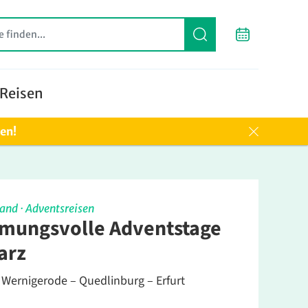
Reisen
ten!
land
·
Adventsreisen
mungsvolle Adventstage
arz
 Wernigerode – Quedlinburg – Erfurt