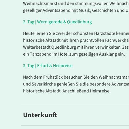
Dauer
Zeitraum
Weihnachtsmarkt und den stimmungsvollen Weihnacht
geselliger Adventsabend mit Musik, Geschichten und U
3 Tage
Mo. 14.12. 
2.
Tag |
Wernigerode & Quedlinburg
16.12.202
Heute lernen Sie zwei der schönsten Harzstädte kenne
historische Altstadt mit ihren prachtvollen Fachwerk
Welterbestadt Quedlinburg mit ihren verwinkelten Ga
3 Tage
Mo. 14.12. 
16.12.202
ein Tanzabend im Hotel zum geselligen Ausklang ein.
3.
Tag |
Erfurt & Heimreise
Nach dem Frühstück besuchen Sie den Weihnachtsmarkt
und Severikirche genießen Sie die besondere Advents
historische Altstadt. Anschließend Heimreise.
Unterkunft
Ihr Hotel