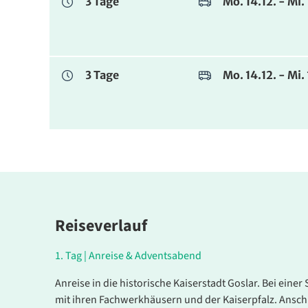
3 Tage
Mo. 14.12. - Mi.
3 Tage
Mo. 14.12. - Mi.
Reiseverlauf
1.
Tag |
Anreise & Adventsabend
Dezember
Anreise in die historische Kaiserstadt Goslar. Bei ein
mit ihren Fachwerkhäusern und der Kaiserpfalz. Ansch