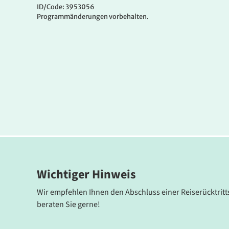
Das
AHORN Harz Hotel Braunlage
liegt direkt am Nat
ID/Code: 3953056
Programmänderungen vorbehalten.
Voraussetzungen für erlebnisreiche Adventstage. Resta
angenehmen Aufenthalt.
Wichtiger Hinweis
Wir empfehlen Ihnen den Abschluss einer Reiserücktritt
beraten Sie gerne!