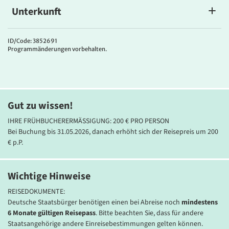
Unterkunft
Mein Schiff 3
Die Mein Schiff 3 überzeugt durch modernes Design, stilvolles
ID/Code: 3852691
Programmänderungen vorbehalten.
Interieur und einzigartige Möglichkeiten, um eine Kreuzfahrt so
richtig genießen zu können. Blicken Sie zum Beispiel vom Blauen
Balkon, einer 37 m über dem Meer angebrachten Plattform mit
Glasboden, auf das weite Meer hinaus oder ziehen Sie Bahnen im
Swimmingpool, der 25 m lang ist.
Gut zu wissen!
KULINARIK
IHRE FRÜHBUCHERERMÄSSIGUNG: 200 € PRO PERSON
Kulinarische Spezialitäten bieten Ihnen neun Restaurants und
Bei Buchung bis 31.05.2026, danach erhöht sich der Reisepreis um 200
Bistros sowie 15 Bars & Lounges. Ob Steaks, Sushi oder asiatische
€ p.P.
Spezialitäten, hier findet jeder etwas nach seinem Geschmack.
Fangfrische Langusten und Hummer, leckere Meeresfrüchte: Das
Wichtige Hinweise
Fischhaus GOSCH Sylt bietet dem Fischliebhaber Spezialitäten aus
dem Meer. Eine große Genussvielfalt und über 100 Markengetränke
REISEDOKUMENTE:
in den meisten allen Bars Restaurants sind im Reisepreis
Deutsche Staatsbürger benötigen einen bei Abreise noch
mindestens
inbegriffen.
6 Monate gültigen Reisepass
. Bitte beachten Sie, dass für andere
Staatsangehörige andere Einreisebestimmungen gelten können.
ENTERTAINMENT