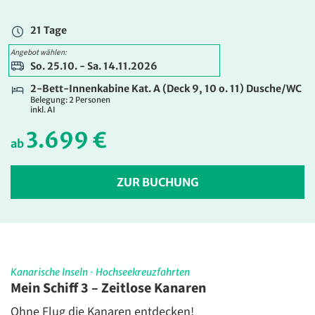
3.999 €
ab
21 Tage
Angebot wählen:
ZUR BUCHUNG
So. 25.10. - Sa. 14.11.2026
21 Tage
2-Bett-Innenkabine Kat. A (Deck 9, 10 o. 11) Dusche/WC
Belegung: 2 Personen
So. 25.10. - Sa. 14.11.2026
inkl. AI
2-Bett-Balkonkabine Kat. E (Deck 6) Dusche/WC
3.699 €
Belegung: 2 Personen
ab
inkl. AI
4.899 €
ZUR BUCHUNG
ab
ZUR BUCHUNG
21 Tage
So. 25.10. - Sa. 14.11.2026
Kanarische Inseln
·
Hochseekreuzfahrten
2-Bett-Balkonkabine Kat. A (Deck 10) Dusche/WC
Mein Schiff 3 – Zeitlose Kanaren
Belegung: 2 Personen
inkl. AI
Ohne Flug die Kanaren entdecken!