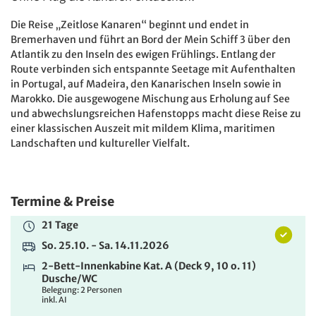
5.299 €
ab
Die Reise „Zeitlose Kanaren“ beginnt und endet in
Bremerhaven und führt an Bord der Mein Schiff 3 über den
ZUR BUCHUNG
Atlantik zu den Inseln des ewigen Frühlings. Entlang der
Route verbinden sich entspannte Seetage mit Aufenthalten
21 Tage
in Portugal, auf Madeira, den Kanarischen Inseln sowie in
Marokko. Die ausgewogene Mischung aus Erholung auf See
So. 25.10. - Sa. 14.11.2026
und abwechslungsreichen Hafenstopps macht diese Reise zu
2-Bett-Innenkabine Kat. A (Deck 9, 10 o. 11) zur
einer klassischen Auszeit mit mildem Klima, maritimen
Alleinbenutzung Dusche/WC
Landschaften und kultureller Vielfalt.
Belegung: 1 Person
inkl. AI
6.699 €
ab
Termine & Preise
ZUR BUCHUNG
21 Tage
So. 25.10. - Sa. 14.11.2026
21 Tage
2-Bett-Innenkabine Kat. A (Deck 9, 10 o. 11)
So. 25.10. - Sa. 14.11.2026
Dusche/WC
Belegung: 2 Personen
2-Bett-Außenkabine Kat. B (Deck 3) zur
inkl. AI
Alleinbenutzung Dusche/WC