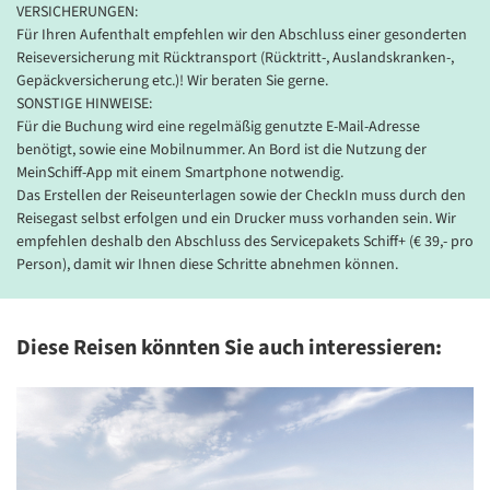
VERSICHERUNGEN:
Das abwechselungsreiche Entertainment Programm wird Sie
Für Ihren Aufenthalt empfehlen wir den Abschluss einer gesonderten
begeistern. Dabei reicht das Angebot von Comedy über Kabarett
Reiseversicherung mit Rücktransport (Rücktritt-, Auslandskranken-,
Madeira
bis hin zu internationalen Sängern und trifft so jeden Geschmack.
Gepäckversicherung etc.)! Wir beraten Sie gerne.
©Balate Dorin - stock.adobe.com
Im Klanghaus, der ersten Philharmonie auf See, können Sie
SONSTIGE HINWEISE:
vielfältigen Musikvorträgen lauschen oder andere künstlerische
Für die Buchung wird eine regelmäßig genutzte E-Mail-Adresse
Darbietungen bewundern.
benötigt, sowie eine Mobilnummer. An Bord ist die Nutzung der
MeinSchiff-App mit einem Smartphone notwendig.
WELLNESS
Das Erstellen der Reiseunterlagen sowie der CheckIn muss durch den
Reisegast selbst erfolgen und ein Drucker muss vorhanden sein. Wir
Nach dem Trubel lassen Sie am besten Ihre Seele baumeln. Dafür
empfehlen deshalb den Abschluss des Servicepakets Schiff+ (€ 39,- pro
sind die 1.700 m² große Wellnesslandschaft mit vielen
Person), damit wir Ihnen diese Schritte abnehmen können.
verschiedenen Saunen und Möglichkeiten für unzählige SPA-
Anwendungen und die Entspannungslogen an Deck wunderbar
geeignet. Nicht zu vergessen sind das großzügige Pooldeck mit
Diese Reisen könnten Sie auch interessieren:
Sonnenstühlen und -liegen, dem 25 Meter-Pool sowie der
Innenpool und der gut ausgestattete Fitnessbereich. Ein
umfangreiches Sport- und Gesundheitsangebot sowie zahlreiche
Ausflugsmöglichkeiten runden das Programm ab. Kommen Sie an
Bord und fühlen Sie sich wohl!
KABINEN