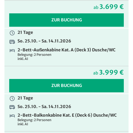
Belegung: 1 Person
inkl. AI
3.699 €
ab
7.149 €
ab
ZUR BUCHUNG
ZUR BUCHUNG
21 Tage
So. 25.10. - Sa. 14.11.2026
21 Tage
2-Bett-Außenkabine Kat. A (Deck 3) Dusche/WC
So. 25.10. - Sa. 14.11.2026
Belegung: 2 Personen
inkl. AI
2-Bett-Außenkabine Kat. A (Deck 3) zur
Alleinbenutzung Dusche/WC
3.999 €
Belegung: 1 Person
ab
inkl. AI
ZUR BUCHUNG
7.299 €
ab
21 Tage
ZUR BUCHUNG
So. 25.10. - Sa. 14.11.2026
21 Tage
2-Bett-Balkonkabine Kat. E (Deck 6) Dusche/WC
Belegung: 2 Personen
So. 25.10. - Sa. 14.11.2026
inkl. AI
2-Bett-Balkonkabine Kat. E (Deck 6) zur