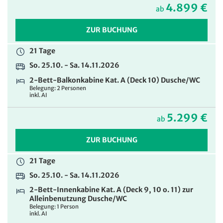
4.899 €
Alleinbenutzung mit Dusche/WC
ab
Belegung: 1 Person
inkl. AI
ZUR BUCHUNG
8.699 €
ab
21 Tage
So. 25.10. - Sa. 14.11.2026
ZUR BUCHUNG
2-Bett-Balkonkabine Kat. A (Deck 10) Dusche/WC
21 Tage
Belegung: 2 Personen
inkl. AI
So. 25.10. - Sa. 14.11.2026
5.299 €
2-Bett-Balkonkabine Kat. C (Deck 8) zur
ab
Alleinbenutzung Dusche/WC
Belegung: 1 Person
ZUR BUCHUNG
inkl. AI
21 Tage
9.099 €
ab
So. 25.10. - Sa. 14.11.2026
ZUR BUCHUNG
2-Bett-Innenkabine Kat. A (Deck 9, 10 o. 11) zur
Alleinbenutzung Dusche/WC
21 Tage
Belegung: 1 Person
inkl. AI
So. 25.10. - Sa. 14.11.2026