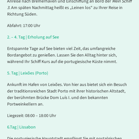
Anreise nach Bremerhaven und Einschiffung an Bord der
Mein Schiff
3
. Am späten Nachmittag heißt es „Leinen los“ zu Ihrer Reise in
Richtung Süden.
Abfahrt: 17:00 Uhr
2
. – 4.
Tag |
Erholung auf See
Entspannte Tage auf See bieten viel Zeit, das umfangreiche
Bordangebot zu genießen. Lassen Sie den Alltag hinter sich,
während Ihr Schiff Kurs auf die portugiesische Küste nimmt.
5.
Tag |
Leixões (Porto)
Ankunft im Hafen von Leixões. Von hier aus bietet sich ein Besuch
der traditionsreichen Stadt Porto mit ihrer historischen Altstadt,
der berühmten Brücke Dom Luís I. und den bekannten
Portweinkellern an.
Liegezeit: 08:00 – 18:00 Uhr
6.
Tag |
Lissabon
Die portugiesische Hauptstadt empfängt Sie mit nostalgischen