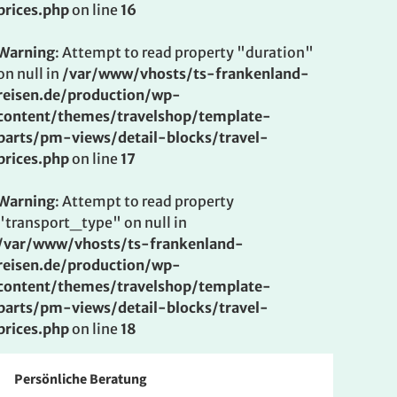
prices.php
on line
16
Warning
: Attempt to read property "duration"
on null in
/var/www/vhosts/ts-frankenland-
reisen.de/production/wp-
content/themes/travelshop/template-
parts/pm-views/detail-blocks/travel-
prices.php
on line
17
Warning
: Attempt to read property
"transport_type" on null in
/var/www/vhosts/ts-frankenland-
reisen.de/production/wp-
content/themes/travelshop/template-
parts/pm-views/detail-blocks/travel-
prices.php
on line
18
Persönliche Beratung