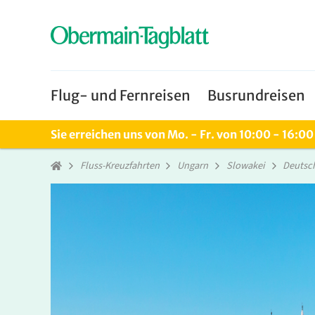
Flug- und Fernreisen
Busrundreisen
Sie erreichen uns von Mo. - Fr. von 10:00 - 16:0
Fluss-Kreuzfahrten
Ungarn
Slowakei
Deutsc