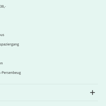
838,-
bus
tspaziergang
en
bs-Persenbeug