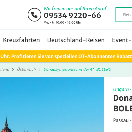
Wir freuen uns auf Ihren Anruf
09534 9220-66
Mo. - Fr. 10:00 - 16:00 Uhr
Kreuzfahrten
Deutschland-Reisen
Event-
0 Uhr. Profitieren Sie von speziellen OT-Abonnenten Rabat
hland
Österreich
Donausymphonie mit der 4*⁺ BOLERO
Ungarn
·
Dona
BOL
Passau -