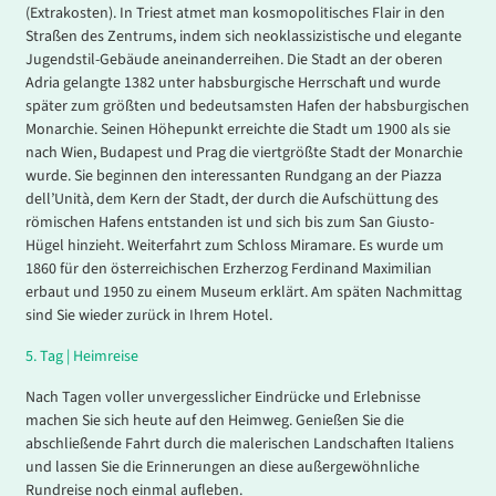
(Extrakosten). In Triest atmet man kosmopolitisches Flair in den
Straßen des Zentrums, indem sich neoklassizistische und elegante
Jugendstil-Gebäude aneinanderreihen. Die Stadt an der oberen
Adria gelangte 1382 unter habsburgische Herrschaft und wurde
später zum größten und bedeutsamsten Hafen der habsburgischen
Monarchie. Seinen Höhepunkt erreichte die Stadt um 1900 als sie
nach Wien, Budapest und Prag die viertgrößte Stadt der Monarchie
wurde. Sie beginnen den interessanten Rundgang an der Piazza
dell’Unità, dem Kern der Stadt, der durch die Aufschüttung des
römischen Hafens entstanden ist und sich bis zum San Giusto-
Hügel hinzieht. Weiterfahrt zum Schloss Miramare. Es wurde um
1860 für den österreichischen Erzherzog Ferdinand Maximilian
erbaut und 1950 zu einem Museum erklärt. Am späten Nachmittag
sind Sie wieder zurück in Ihrem Hotel.
5.
Tag |
Heimreise
Nach Tagen voller unvergesslicher Eindrücke und Erlebnisse
machen Sie sich heute auf den Heimweg. Genießen Sie die
abschließende Fahrt durch die malerischen Landschaften Italiens
und lassen Sie die Erinnerungen an diese außergewöhnliche
Rundreise noch einmal aufleben.