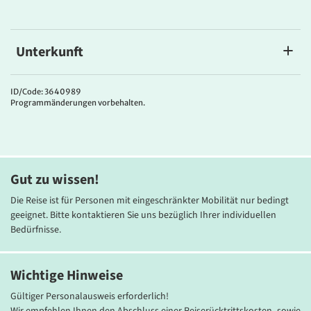
Unterkunft
Ihr Hotel
Das
4*
Bibione Palace Spa Hotel
ist ein elegantes Superior-Hotel
ID/Code: 3640989
Programmänderungen vorbehalten.
direkt am Meer gelegen und nur wenige Gehminuten vom Zentrum
Bibiones entfernt. Es bietet komfortable Zimmer mit
Designermöbeln, Klimaanlage, SAT-TV und kostenlosem WLAN. Zur
Ausstattung gehören zwei Restaurants, eine Bar, mehrere Pools, ein
Spa mit Sauna und Dampfbad sowie ein Privatstrand. Ideal für
Gut zu wissen!
Gäste, die Erholung und Komfort suchen.
Die Reise ist für Personen mit eingeschränkter Mobilität nur bedingt
geeignet. Bitte kontaktieren Sie uns bezüglich Ihrer individuellen
Bedürfnisse.
Wichtige Hinweise
Gültiger Personalausweis erforderlich!