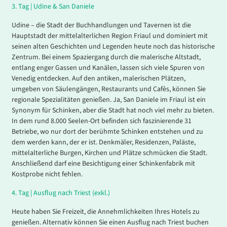
3.
Tag |
Udine & San Daniele
Udine – die Stadt der Buchhandlungen und Tavernen ist die
Hauptstadt der mittelalterlichen Region Friaul und dominiert mit
seinen alten Geschichten und Legenden heute noch das historische
Zentrum. Bei einem Spaziergang durch die malerische Altstadt,
entlang enger Gassen und Kanälen, lassen sich viele Spuren von
Venedig entdecken. Auf den antiken, malerischen Plätzen,
umgeben von Säulengängen, Restaurants und Cafès, können Sie
regionale Spezialitäten genießen. Ja, San Daniele im Friaul ist ein
Synonym für Schinken, aber die Stadt hat noch viel mehr zu bieten.
In dem rund 8.000 Seelen-Ort befinden sich faszinierende 31
Betriebe, wo nur dort der berühmte Schinken entstehen und zu
dem werden kann, der er ist. Denkmäler, Residenzen, Paläste,
mittelalterliche Burgen, Kirchen und Plätze schmücken die Stadt.
Anschließend darf eine Besichtigung einer Schinkenfabrik mit
Kostprobe nicht fehlen.
4.
Tag |
Ausflug nach Triest (exkl.)
Heute haben Sie Freizeit, die Annehmlichkeiten Ihres Hotels zu
genießen. Alternativ können Sie einen Ausflug nach Triest buchen