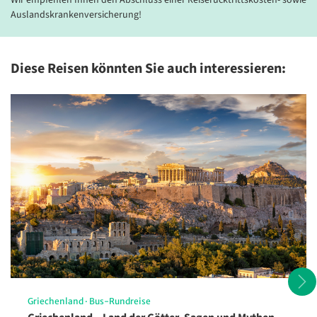
Wir empfehlen Ihnen den Abschluss einer Reiserücktrittskosten- sowie
Auslandskrankenversicherung!
Diese Reisen könnten Sie auch interessieren:
Aperol Spritz: Typisch
venezianisch genießen
© Lichtwolke99 - stock.adobe.com
Griechenland
·
Bus-Rundreise