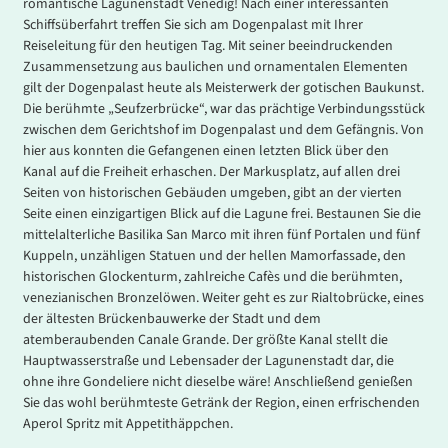
romantische Lagunenstadt Venedig! Nach einer interessanten
Schiffsüberfahrt treffen Sie sich am Dogenpalast mit Ihrer
Reiseleitung für den heutigen Tag. Mit seiner beeindruckenden
Zusammensetzung aus baulichen und ornamentalen Elementen
gilt der Dogenpalast heute als Meisterwerk der gotischen Baukunst.
Die berühmte „Seufzerbrücke“, war das prächtige Verbindungsstück
zwischen dem Gerichtshof im Dogenpalast und dem Gefängnis. Von
hier aus konnten die Gefangenen einen letzten Blick über den
Kanal auf die Freiheit erhaschen. Der Markusplatz, auf allen drei
Seiten von historischen Gebäuden umgeben, gibt an der vierten
Seite einen einzigartigen Blick auf die Lagune frei. Bestaunen Sie die
mittelalterliche Basilika San Marco mit ihren fünf Portalen und fünf
Kuppeln, unzähligen Statuen und der hellen Mamorfassade, den
historischen Glockenturm, zahlreiche Cafès und die berühmten,
venezianischen Bronzelöwen. Weiter geht es zur Rialtobrücke, eines
der ältesten Brückenbauwerke der Stadt und dem
atemberaubenden Canale Grande. Der größte Kanal stellt die
Hauptwasserstraße und Lebensader der Lagunenstadt dar, die
ohne ihre Gondeliere nicht dieselbe wäre! Anschließend genießen
Sie das wohl berühmteste Getränk der Region, einen erfrischenden
Aperol Spritz mit Appetithäppchen.