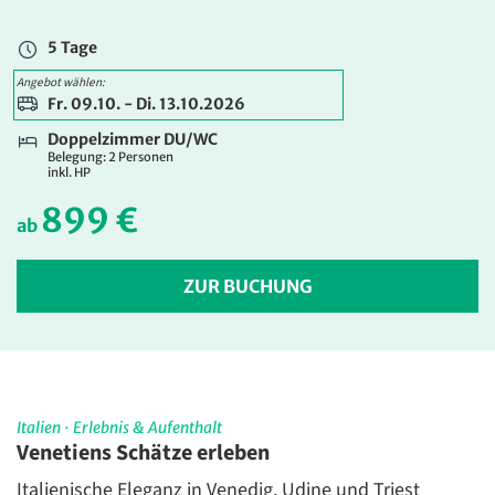
1.059 €
ab
5 Tage
ZUR BUCHUNG
Angebot wählen:
Fr. 09.10. - Di. 13.10.2026
Doppelzimmer DU/WC
Belegung: 2 Personen
inkl. HP
899 €
ab
ZUR BUCHUNG
Italien
·
Erlebnis & Aufenthalt
Venetiens Schätze erleben
Italienische Eleganz in Venedig, Udine und Triest