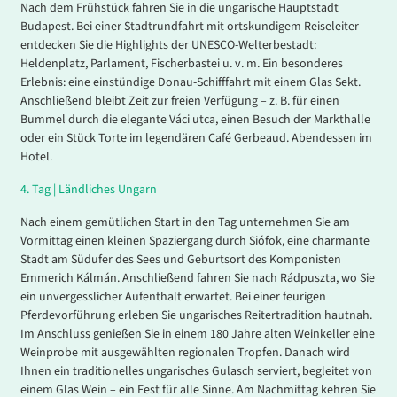
Nach dem Frühstück fahren Sie in die ungarische Hauptstadt
Budapest. Bei einer Stadtrundfahrt mit ortskundigem Reiseleiter
entdecken Sie die Highlights der UNESCO-Welterbestadt:
Heldenplatz, Parlament, Fischerbastei u. v. m. Ein besonderes
Erlebnis: eine einstündige Donau-Schifffahrt mit einem Glas Sekt.
Anschließend bleibt Zeit zur freien Verfügung – z. B. für einen
Bummel durch die elegante Váci utca, einen Besuch der Markthalle
oder ein Stück Torte im legendären Café Gerbeaud. Abendessen im
Hotel.
4.
Tag |
Ländliches Ungarn
Nach einem gemütlichen Start in den Tag unternehmen Sie am
Vormittag einen kleinen Spaziergang durch Siófok, eine charmante
Stadt am Südufer des Sees und Geburtsort des Komponisten
Emmerich Kálmán. Anschließend fahren Sie nach Rádpuszta, wo Sie
ein unvergesslicher Aufenthalt erwartet. Bei einer feurigen
Pferdevorführung erleben Sie ungarisches Reitertradition hautnah.
Im Anschluss genießen Sie in einem 180 Jahre alten Weinkeller eine
Weinprobe mit ausgewählten regionalen Tropfen. Danach wird
Ihnen ein traditionelles ungarisches Gulasch serviert, begleitet von
einem Glas Wein – ein Fest für alle Sinne. Am Nachmittag kehren Sie