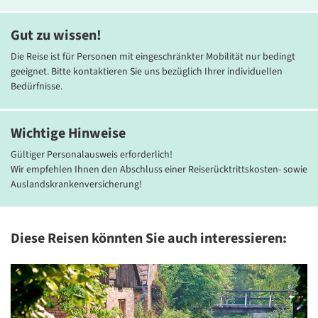
Restaurant. Die Zimmer verfügen über TV, Klimaanlage, Fön und
WLAN.
Gut zu wissen!
Die Reise ist für Personen mit eingeschränkter Mobilität nur bedingt
geeignet. Bitte kontaktieren Sie uns bezüglich Ihrer individuellen
Bedürfnisse.
Wichtige Hinweise
Gültiger Personalausweis erforderlich!
Wir empfehlen Ihnen den Abschluss einer Reiserücktrittskosten- sowie
© Hotel Annabella / Danubius Hotels
© Ho
Auslandskrankenversicherung!
Diese Reisen könnten Sie auch interessieren: