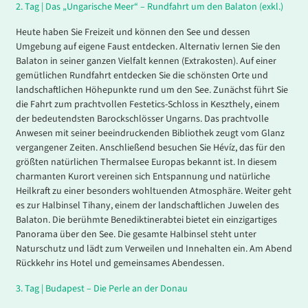
2.
Tag |
Das „Ungarische Meer“ – Rundfahrt um den Balaton (exkl.)
Heute haben Sie Freizeit und können den See und dessen
Umgebung auf eigene Faust entdecken. Alternativ lernen Sie den
Balaton in seiner ganzen Vielfalt kennen (Extrakosten). Auf einer
gemütlichen Rundfahrt entdecken Sie die schönsten Orte und
landschaftlichen Höhepunkte rund um den See. Zunächst führt Sie
die Fahrt zum prachtvollen Festetics-Schloss in Keszthely, einem
der bedeutendsten Barockschlösser Ungarns. Das prachtvolle
Anwesen mit seiner beeindruckenden Bibliothek zeugt vom Glanz
vergangener Zeiten. Anschließend besuchen Sie Hévíz, das für den
größten natürlichen Thermalsee Europas bekannt ist. In diesem
charmanten Kurort vereinen sich Entspannung und natürliche
Heilkraft zu einer besonders wohltuenden Atmosphäre. Weiter geht
es zur Halbinsel Tihany, einem der landschaftlichen Juwelen des
Balaton. Die berühmte Benediktinerabtei bietet ein einzigartiges
Panorama über den See. Die gesamte Halbinsel steht unter
Naturschutz und lädt zum Verweilen und Innehalten ein. Am Abend
Rückkehr ins Hotel und gemeinsames Abendessen.
3.
Tag |
Budapest – Die Perle an der Donau