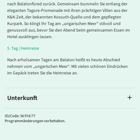
nach Balatonfüred zurück. Gemeinsam bummeln Sie entlang der
eleganten Tagore-Promenade mit ihren prächtigen Villen aus der
K&K-Zeit, der bekannten Kossuth-Quelle und dem gepflegten
Kurpark. So klingt Ihr Tag am „ungarischen Meer“ stilvoll und
genussvoll aus, bevor Sie den Abend beim gemeinsamen Essen im
Hotel ausklingen lassen.
5
.
Tag |
Heimreise
Nach erholsamen Tagen am Balaton heißt es heute Abschied
nehmen vom „ungarischen Meer“. Mit vielen schönen Eindrücken
im Gepäck treten Sie die Heimreise an.
Unterkunft
Ihr Hotel
Das
3* Superior-Hotel Annabella
liegt direkt an der bekannten
ID/Code: 3691677
Programmänderungen vorbehalten.
Uferpromenade des Plattensees in Balatonfüred und bietet einen
herrlichen Blick auf die Halbinsel Tihany. Freuen Sie sich auf
internationale Küche und ungarische Spezialitäten im hoteleigenen