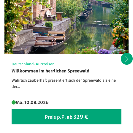
Parlament von Budapest,
Ungarn
©Sina Ettmer - stock.adobe.com
Deutschland
·
Kurzreisen
Willkommen im herrlichen Spreewald
Wahrlich zauberhaft präsentiert sich der Spreewald als eine
der...
Mo. 10.08.2026
329 €
Preis p.P.
ab