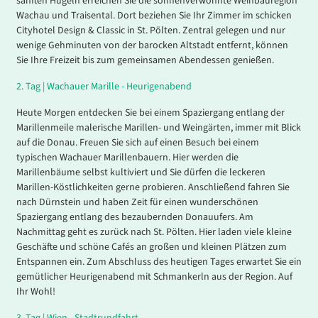
sanften Hügeln erreichen Sie die sonnenverwöhnte Weinbauregion
Wachau und Traisental. Dort beziehen Sie Ihr Zimmer im schicken
Cityhotel Design & Classic in St. Pölten. Zentral gelegen und nur
wenige Gehminuten von der barocken Altstadt entfernt, können
Sie Ihre Freizeit bis zum gemeinsamen Abendessen genießen.
2.
Tag |
Wachauer Marille - Heurigenabend
Heute Morgen entdecken Sie bei einem Spaziergang entlang der
Marillenmeile malerische Marillen- und Weingärten, immer mit Blick
auf die Donau. Freuen Sie sich auf einen Besuch bei einem
typischen Wachauer Marillenbauern. Hier werden die
Marillenbäume selbst kultiviert und Sie dürfen die leckeren
Marillen-Köstlichkeiten gerne probieren. Anschließend fahren Sie
nach Dürnstein und haben Zeit für einen wunderschönen
Spaziergang entlang des bezaubernden Donauufers. Am
Nachmittag geht es zurück nach St. Pölten. Hier laden viele kleine
Geschäfte und schöne Cafés an großen und kleinen Plätzen zum
Entspannen ein. Zum Abschluss des heutigen Tages erwartet Sie ein
gemütlicher Heurigenabend mit Schmankerln aus der Region. Auf
Ihr Wohl!