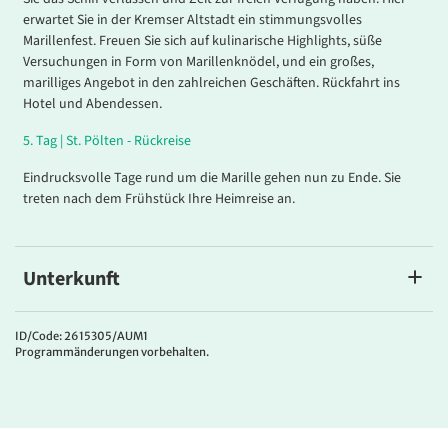
erwartet Sie in der Kremser Altstadt ein stimmungsvolles
Marillenfest. Freuen Sie sich auf kulinarische Highlights, süße
Versuchungen in Form von Marillenknödel, und ein großes,
marilliges Angebot in den zahlreichen Geschäften. Rückfahrt ins
Hotel und Abendessen.
5
.
Tag |
St. Pölten - Rückreise
Eindrucksvolle Tage rund um die Marille gehen nun zu Ende. Sie
treten nach dem Frühstück Ihre Heimreise an.
Unterkunft
Cityhotel Design & Classic
Das
4*Cityhotel Design & Classic St. Pölten
erwartet Sie im Herzen
ID/Code: 2615305/AUM1
Programmänderungen vorbehalten.
der jüngsten Landeshauptstadt Österreichs, in zentraler und
ruhiger Lage und nur wenige Gehminuten von der barocken
Altstadt entfernt. Im Restaurant serviert man Ihnen klassisch
österreichische und regionale Küche. Eine Bar, eine Wein- und
Sektlounge sowie ein Garten laden ebenfalls zum Entspannen ein.