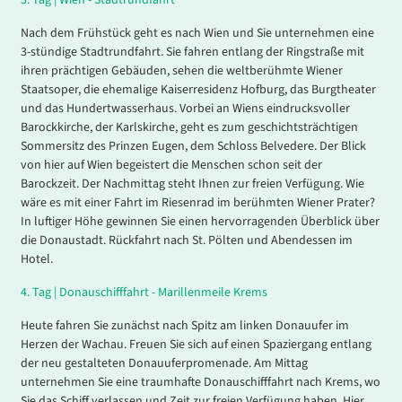
3.
Tag |
Wien - Stadtrundfahrt
Nach dem Frühstück geht es nach Wien und Sie unternehmen eine
3-stündige Stadtrundfahrt. Sie fahren entlang der Ringstraße mit
ihren prächtigen Gebäuden, sehen die weltberühmte Wiener
Staatsoper, die ehemalige Kaiserresidenz Hofburg, das Burgtheater
und das Hundertwasserhaus. Vorbei an Wiens eindrucksvoller
Barockkirche, der Karlskirche, geht es zum geschichtsträchtigen
Sommersitz des Prinzen Eugen, dem Schloss Belvedere. Der Blick
von hier auf Wien begeistert die Menschen schon seit der
Barockzeit. Der Nachmittag steht Ihnen zur freien Verfügung. Wie
wäre es mit einer Fahrt im Riesenrad im berühmten Wiener Prater?
In luftiger Höhe gewinnen Sie einen hervorragenden Überblick über
die Donaustadt. Rückfahrt nach St. Pölten und Abendessen im
Hotel.
4.
Tag |
Donauschifffahrt - Marillenmeile Krems
Heute fahren Sie zunächst nach Spitz am linken Donauufer im
Herzen der Wachau. Freuen Sie sich auf einen Spaziergang entlang
der neu gestalteten Donauuferpromenade. Am Mittag
unternehmen Sie eine traumhafte Donauschifffahrt nach Krems, wo
Sie das Schiff verlassen und Zeit zur freien Verfügung haben. Hier