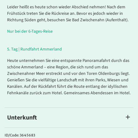
Leider heißt es heute schon wieder Abschied nehmen! Nach dem
Frühstück treten Sie die Rückreise an. Bevor es jedoch wieder in
Richtung Süden geht, besuchen Sie Bad Zwischenahn (Aufenthalt).
Nur bei der 6-Tages-Reise
5.
Tag |
Rundfahrt Ammerland
Heute unternehmen Sie eine entspannte Panoramafahrt durch das
schöne Ammerland – eine Region, die sich rund um das
Zwischenahner Meer erstreckt und vor den Toren Oldenburgs liegt.
Genießen Sie die vielfältige Landschaft mit ihren Parks, Wiesen und
Kanälen. Auf der Rückfahrt führt die Route entlang der idyllischen
Fehnkanäle zurück zum Hotel. Gemeinsames Abendessen im Hotel.
Unterkunft
Ihr Hotel
Das
Hotel Auerhahn
in Sande verfügt über einen Lift, Hallenbad,
ID/Code: 3645683