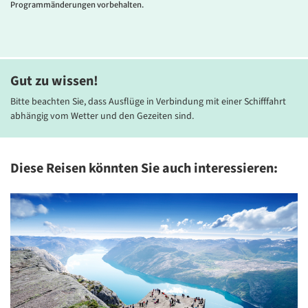
Programmänderungen vorbehalten.
Whirlpool, Restaurant, Terrasse und eine Sauna. Alle Zimmer sind
mit Dusche/WC, Telefon und TV ausgestattet. Die Hotelküche
bereitet Ihnen internationale Speisen und Gerichte ebenso wie
typisch ostfriesische Spezialitäten.
Gut zu wissen!
Bitte beachten Sie, dass Ausflüge in Verbindung mit einer Schifffahrt
abhängig vom Wetter und den Gezeiten sind.
Diese Reisen könnten Sie auch interessieren: