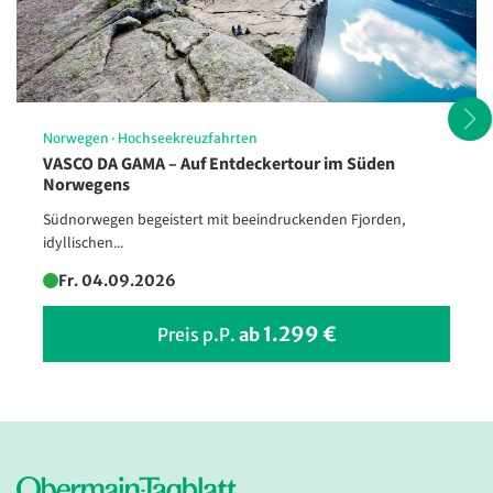
Norwegen
·
Hochseekreuzfahrten
VASCO DA GAMA – Auf Entdeckertour im Süden
Norwegens
Südnorwegen begeistert mit beeindruckenden Fjorden,
Typisch Nordsee: Bunte
idyllischen...
Strandkörbe auf Langeoog
Fr. 04.09.2026
©ostfrieslandfoto - stock.adobe.com
1.299 €
Preis p.P.
ab