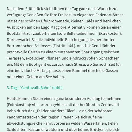
Nach dem Frühstück steht Ihnen der Tag ganz nach Wunsch zur
Verfügung: Genießen Sie Ihre Freizeit im eleganten Ferienort Stresa
mit seiner schönen Uferpromenade, kleinen Cafés und herrlichen
Ausblicken auf den Lago Maggiore. Alternativ können Sie an einer
Bootsfahrt zur zauberhaften Isola Bella teilnehmen (Extrakosten).
Dort erwartet Sie die individuelle Besichtigung des berühmten
Borromäischen Schlosses (Eintritt inkl.). Anschließend lädt der
prachtvolle Garten zu einem entspannten Spaziergang zwischen
Terrassen, exotischen Pflanzen und eindrucksvollen Sichtachsen
ein. Mit dem Boot geht es zurück nach Stresa, wo Sie noch Zeit für
eine individuelle Mittagspause, einen Bummel durch die Gassen
oder einen Gelato am See haben.
3.
Tag |
"Centovalli-Bahn" (exkl.)
Heute können Sie an einem ganz besonderen Ausflug teilnehmen
(Extrakosten): Ab Locarno geht es mit der berühmten Centovalli-
Bahn durch das „Tal der hundert Täler“ – eine der schönsten
Panoramastrecken der Region. Freuen Sie sich auf eine
abwechslungsreiche Fahrt vorbei an wilden Wasserfällen, tiefen
Schluchten, Kastanienwäldern und über kühne Brücken, die sich