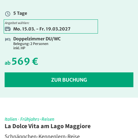
649 €
ab
5 Tage
ZUR BUCHUNG
Angebot wählen:
Mo. 15.03. - Fr. 19.03.2027
5 Tage
Doppelzimmer DU/WC
Mo. 15.03. - Fr. 19.03.2027
Belegung: 2 Personen
inkl. HP
Doppelzimmer DU/WC
Belegung: 2 Personen
569 €
inkl. HP
ab
569 €
ab
ZUR BUCHUNG
ZUR BUCHUNG
5 Tage
Mo. 15.03. - Fr. 19.03.2027
Einzelzimmer DU/WC
Italien
·
Frühjahrs-Reisen
Belegung: 1 Person
La Dolce Vita am Lago Maggiore
inkl. HP
Schnäppchen-Kennenlern-Reise