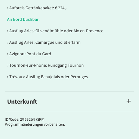
› Aufpreis Getränkepaket: € 224,-
An Bord buchbar:
› Ausflug Arles: Olivenölmühle oder Aix-en-Provence
› Ausflug Arles: Camargue und Stierfarm
› Avignon: Pont du Gard
› Tournon-sur-Rhône: Rundgang Tournon
› Trévoux: Ausflug Beaujolais oder Pérouges
Unterkunft
BIJOU DU RHÔNE
Kabinen-Ausstattung:
ID/Code: 2953269/SRF1
Programmänderungen vorbehalten.
Alle Kabinen sind stilvoll und komfortabel
eingerichtete Außenkabinen und verfügen über Dusche/ WC,