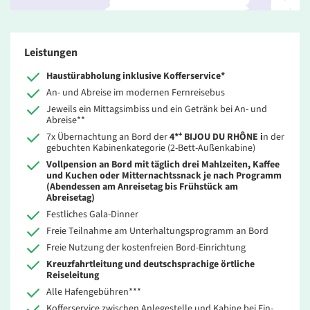
Leistungen
Haustürabholung inklusive Kofferservice*
An- und Abreise im modernen Fernreisebus
Jeweils ein Mittagsimbiss und ein Getränk bei An- und
Abreise**
7x Übernachtung an Bord der
4*⁺ BIJOU DU RHÔNE i
n der
gebuchten Kabinenkategorie (2-Bett-Außenkabine)
Vollpension an Bord
mit täglich drei Mahlzeiten, Kaffee
und Kuchen oder Mitternachtssnack je nach Programm
(Abendessen am Anreisetag bis Frühstück am
Abreisetag)
Festliches Gala-Dinner
Freie Teilnahme am Unterhaltungsprogramm an Bord
Freie Nutzung der kostenfreien Bord-Einrichtung
Kreuzfahrtleitung und deutschsprachige örtliche
Reiseleitung
Alle Hafengebühren***
Kofferservice zwischen Anlegestelle und Kabine bei Ein-