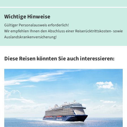
Frühstück auf der Dachterrasse mit Blick auf die Kuppel des
Petersdoms.
Wichtige Hinweise
Gültiger Personalausweis erforderlich!
Wir empfehlen Ihnen den Abschluss einer Reiserücktrittskosten- sowie
Auslandskrankenversicherung!
Diese Reisen könnten Sie auch interessieren:
Bildmaterial: twentyonerome
Bild