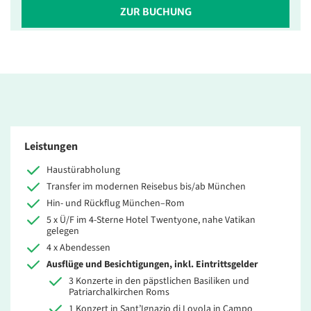
ZUR BUCHUNG
Leistungen
Haustürabholung
Transfer im modernen Reisebus bis/ab München
Hin- und Rückflug München–Rom
5 x Ü/F im 4-Sterne Hotel Twentyone, nahe Vatikan
gelegen
4 x Abendessen
Ausflüge und Besichtigungen, inkl. Eintrittsgelder
3 Konzerte in den päpstlichen Basiliken und
Patriarchalkirchen Roms
1 Konzert in Sant’Ignazio di Loyola in Campo