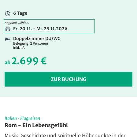
3.299 €
ab
6 Tage
ZUR BUCHUNG
Angebot wählen:
Fr. 20.11. - Mi. 25.11.2026
Doppelzimmer DU/WC
Belegung: 2 Personen
inkl. LA
2.699 €
ab
ZUR BUCHUNG
Italien
·
Flugreisen
Rom – Ein Lebensgefühl
Musik, Geschichte und spirituelle Höhepunkte in der