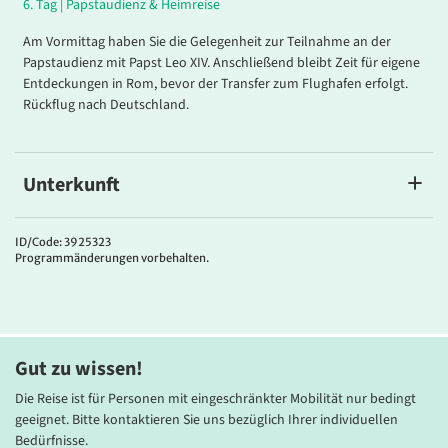
6.
Tag |
Papstaudienz & Heimreise
Am Vormittag haben Sie die Gelegenheit zur Teilnahme an der
Papstaudienz mit Papst Leo XIV. Anschließend bleibt Zeit für eigene
Entdeckungen in Rom, bevor der Transfer zum Flughafen erfolgt.
Rückflug nach Deutschland.
Unterkunft
Ihr Hotel
Das
4****
Hotel Twenty One
ist ein stilvolles Boutique-Hotel im
ID/Code: 3925323
Programmänderungen vorbehalten.
Herzen Roms, gelegen an der eleganten Einkaufsstraße Via Cola di
Rienzo im Stadtteil Prati. Dank seiner zentralen Lage erreichen
Gäste den Vatikan, die Engelsburg, die Piazza Navona und die
Spanische Treppe bequem zu Fuß. Die 93 modern eingerichteten
Zimmer zeichnen sich durch minimalistisches Design und hohen
Gut zu wissen!
Komfort aus. Ausstattungsmerkmale umfassen kostenfreies WLAN,
Klimaanlage, LCD-Sat-TV, Minibar und Safe. Kulinarisch verwöhnt
Die Reise ist für Personen mit eingeschränkter Mobilität nur bedingt
das hauseigene Bistro 21 mit traditionellen italienischen Gerichten
geeignet. Bitte kontaktieren Sie uns bezüglich Ihrer individuellen
und mediterraner Küche. Ein besonderes Highlight ist das
Bedürfnisse.