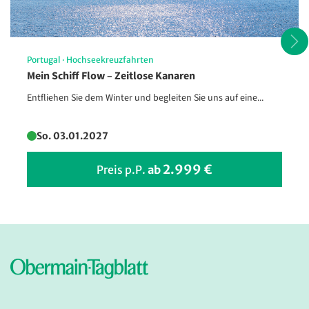
Der Petersdom in Rom mit der
Engelsbrücke
©cge2010 - stock.adobe.com
Portugal
·
Hochseekreuzfahrten
Mein Schiff Flow – Zeitlose Kanaren
Entfliehen Sie dem Winter und begleiten Sie uns auf eine...
So. 03.01.2027
2.999 €
Preis p.P.
ab