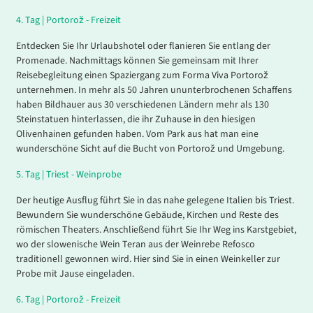
4.
Tag |
Portorož - Freizeit
Entdecken Sie Ihr Urlaubshotel oder flanieren Sie entlang der
Promenade. Nachmittags können Sie gemeinsam mit Ihrer
Reisebegleitung einen Spaziergang zum Forma Viva Portorož
unternehmen. In mehr als 50 Jahren ununterbrochenen Schaffens
haben Bildhauer aus 30 verschiedenen Ländern mehr als 130
Steinstatuen hinterlassen, die ihr Zuhause in den hiesigen
Olivenhainen gefunden haben. Vom Park aus hat man eine
wunderschöne Sicht auf die Bucht von Portorož und Umgebung.
5.
Tag |
Triest - Weinprobe
Der heutige Ausflug führt Sie in das nahe gelegene Italien bis Triest.
Bewundern Sie wunderschöne Gebäude, Kirchen und Reste des
römischen Theaters. Anschließend führt Sie Ihr Weg ins Karstgebiet,
wo der slowenische Wein Teran aus der Weinrebe Refosco
traditionell gewonnen wird. Hier sind Sie in einen Weinkeller zur
Probe mit Jause eingeladen.
6.
Tag |
Portorož - Freizeit