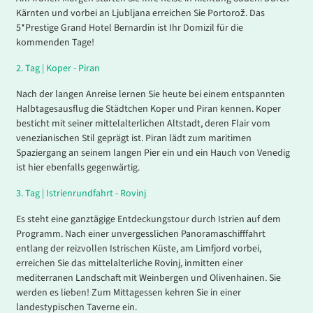
Kärnten und vorbei an Ljubljana erreichen Sie Portorož. Das
5*Prestige Grand Hotel Bernardin ist Ihr Domizil für die
kommenden Tage!
2.
Tag |
Koper - Piran
Nach der langen Anreise lernen Sie heute bei einem entspannten
Halbtagesausflug die Städtchen Koper und Piran kennen. Koper
besticht mit seiner mittelalterlichen Altstadt, deren Flair vom
venezianischen Stil geprägt ist. Piran lädt zum maritimen
Spaziergang an seinem langen Pier ein und ein Hauch von Venedig
ist hier ebenfalls gegenwärtig.
3.
Tag |
Istrienrundfahrt - Rovinj
Es steht eine ganztägige Entdeckungstour durch Istrien auf dem
Programm. Nach einer unvergesslichen Panoramaschifffahrt
entlang der reizvollen Istrischen Küste, am Limfjord vorbei,
erreichen Sie das mittelalterliche Rovinj, inmitten einer
mediterranen Landschaft mit Weinbergen und Olivenhainen. Sie
werden es lieben! Zum Mittagessen kehren Sie in einer
landestypischen Taverne ein.