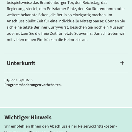
beispielsweise das Brandenburger Tor, den Reichstag, das
Regierungsviertel, den Potsdamer Platz, den Kurfürstendamm oder
weitere bekannte Ecken, die Berlin so einzigartig machen. Im
Anschluss bleibt Zeit für eine individuelle Mittagspause: Gönnen Sie
sich eine letzte Berliner Currywurst, besuchen Sie noch ein Museum
oder nutzen Sie die freie Zeit für letzte Souvenirs. Danach treten wir
mit vielen neuen Eindrücken die Heimreise an.
Unterkunft
Ihr Hotel
Sie wohnen im modernen
Hotel Holiday Inn Express Berlin City
ID/Code: 3910615
Programmänderungen vorbehalten.
Centre
in Berlins City nahe Potsdamer Platz. In den einladenden
Zimmern mit Flachbild-TV und flexiblem Arbeitsbereich garantieren
Verdunklungsvorhänge und das Kissen-Menü erholsame Nächte. W-
LAN im Hotel ist inklusive.
Wichtiger Hinweis
Wir empfehlen Ihnen den Abschluss einer Reiserücktrittskosten-