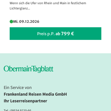
Wenn sich die Ufer von Rhein und Main in festlichem
Skyline von Berlin
Lichterglanz...
© JFL Photography - stock.adobe.com
Mi. 09.12.2026
799 €
Preis p.P.
ab
Ein Service von
Frankenland Reisen Media GmbH
Ihr Leserreisenpartner
Tel.:
09534 9220-66