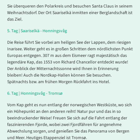
Sie überqueren den Polarkreis und besuchen Santa Claus in seinem
Weihnachtsdorf. Der Ort Saariselkä inmitten einer Berglandschaft ist
das Ziel.
5.
Tag |
Saariselkä - Honningsvåg
Die Reise führt Sie vorbei am heiligen See der Lappen, dem riesigen
Inarisee. Weiter geht es in großen Schritten dem nördlichsten Punkt
Europas entgegen. 307 m aus dem Eismeer ragt majestätisch das
legendäre Kap, das 1553 von Richard Chancellor entdeckt wurde!
Der Anblick der Mitternachtssonne wird Ihnen in Erinnerung
bleiben! Auch die Nordkap-Hallen können Sie besuchen.
Spätnachts bzw. am frühen Morgen Rückfahrt ins Hotel.
6.
Tag |
Honningsvåg - Tromsø
Vom Kap geht es nun entlang der norwegischen Westküste, wo sich
ein Höhepunkt an den anderen reiht! Natur pur und das in so
beeindruckender Weise! Freuen Sie sich auf die Fahrt entlang der
faszinierenden Fjorde, wobei zwei Fjordfähren für angenehme
Abwechslung sorgen, und genießen Sie das Panorama von Bergen
und Meer. Heutiges Etappenziel ist Tromsø.