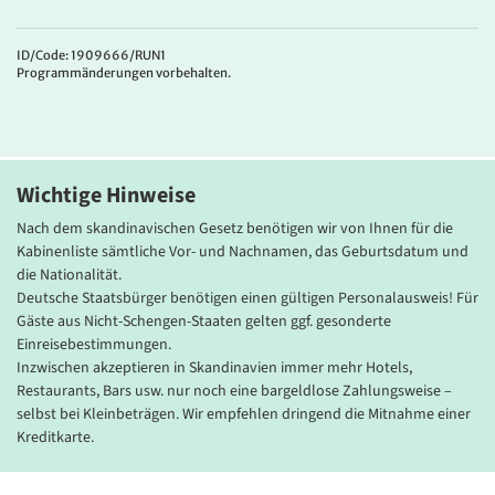
Gute Mittelklassehotels & moderne Fährschiffe
Die Unterkünfte während der Reise sind sorgfältig ausgewählte
ID/Code: 1909666/RUN1
Programmänderungen vorbehalten.
landestypische Mittelklassehotels, bei denen die Halbpension
bereits inklusive ist. Bitte beachten Sie, dass die Ausstattung und
Architektur der Hotels aufgrund der lokalen Gegebenheiten
variieren kann. Die Fährüberfahrten erfolgen mit modernen
Schiffen der TT-Line, Viking Line und Stena Line. An Bord stehen
Wichtige Hinweise
Ihnen köstliche Frühstücks- und Abendbuffets mit Getränken zur
Verfügung, um Ihre Reise so angenehm wie möglich zu gestalten.
Nach dem skandinavischen Gesetz benötigen wir von Ihnen für die
Kabinenliste sämtliche Vor- und Nachnamen, das Geburtsdatum und
die Nationalität.
Deutsche Staatsbürger benötigen eine
n gültigen Personalausweis! Für
Gäste aus Nicht-Schengen-Staaten gelten ggf. gesonderte
Einreisebestimmungen.
Inzwischen akzeptieren in Skandinavien immer mehr Hotels,
Restaurants, Bars usw. nur noch eine
bargeldlose Zahlungsweise
–
selbst bei Kleinbeträgen. Wir empfehlen dringend die Mitnahme einer
Kreditkarte.