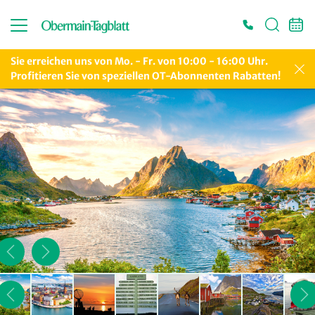
Sie erreichen uns von Mo. - Fr. von 10:00 - 16:00 Uhr.
Profitieren Sie von speziellen OT-Abonnenten Rabatten!
Es konnten keine gültigen Angebote gefunden werden. Bitte wenden Sie sich an
unser Service-Center.