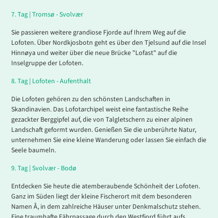
7.
Tag |
Tromsø - Svolvær
Sie passieren weitere grandiose Fjorde auf Ihrem Weg auf die
Lofoten. Über Nordkjosbotn geht es über den Tjelsund auf die Insel
Hinnøya und weiter über die neue Brücke "Lofast" auf die
Inselgruppe der Lofoten.
8
.
Tag |
Lofoten - Aufenthalt
Die Lofoten gehören zu den schönsten Landschaften in
Skandinavien. Das Lofotarchipel weist eine fantastische Reihe
gezackter Berggipfel auf, die von Talgletschern zu einer alpinen
Landschaft geformt wurden. Genießen Sie die unberührte Natur,
unternehmen Sie eine kleine Wanderung oder lassen Sie einfach die
Seele baumeln.
9
.
Tag |
Svolvær - Bodø
Entdecken Sie heute die atemberaubende Schönheit der Lofoten.
Ganz im Süden liegt der kleine Fischerort mit dem besonderen
Namen Å, in dem zahlreiche Häuser unter Denkmalschutz stehen.
Eine traumhafte Fährpassage durch den Westfjord führt aufs