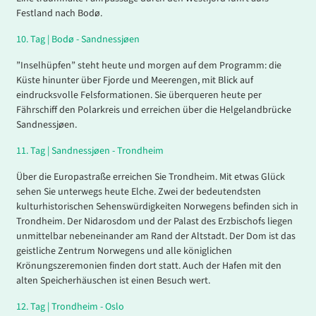
Festland nach Bodø.
10
.
Tag |
Bodø - Sandnessjøen
”Inselhüpfen” steht heute und morgen auf dem Programm: die
Küste hinunter über Fjorde und Meerengen, mit Blick auf
eindrucksvolle Felsformationen. Sie überqueren heute per
Fährschiff den Polarkreis und erreichen über die Helgelandbrücke
Sandnessjøen.
11
.
Tag |
Sandnessjøen - Trondheim
Über die Europastraße erreichen Sie Trondheim. Mit etwas Glück
sehen Sie unterwegs heute Elche. Zwei der bedeutendsten
kulturhistorischen Sehenswürdigkeiten
Norwegens befinden sich in
Trondheim. Der Nidarosdom und der Palast des Erzbischofs liegen
unmittelbar nebeneinander am Rand der Altstadt. Der Dom ist das
geistliche Zentrum Norwegens und alle königlichen
Krönungszeremonien finden dort statt. Auch der Hafen mit den
alten Speicherhäuschen ist einen Besuch wert.
12
.
Tag |
Trondheim - Oslo