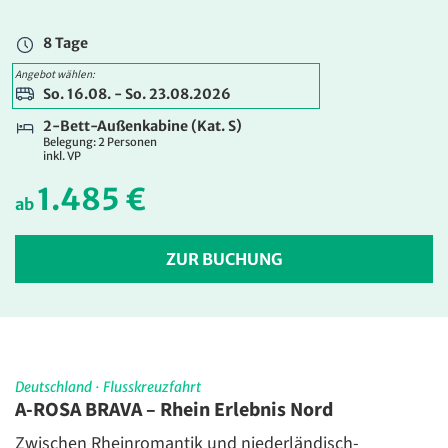
1.585 €
ab
8 Tage
ZUR BUCHUNG
Angebot wählen:
So. 16.08. - So. 23.08.2026
8 Tage
2-Bett-Außenkabine (Kat. S)
So. 16.08. - So. 23.08.2026
Belegung: 2 Personen
inkl. VP
2-Bett-Außenkabine franz. Balkon (Kat. C)
Belegung: 2 Personen
1.485 €
inkl. VP
ab
1.955 €
ab
ZUR BUCHUNG
ZUR BUCHUNG
8 Tage
So. 16.08. - So. 23.08.2026
2-Bett Außen (Kat. D) Außen mit frz. Balkon
Deutschland
·
Flusskreuzfahrt
Belegung: 2 Personen
A-ROSA BRAVA – Rhein Erlebnis Nord
inkl. VP
Zwischen Rheinromantik und niederländisch-