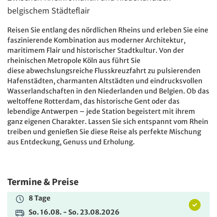
2.055 €
ab
belgischem Städteflair
ZUR BUCHUNG
Reisen Sie entlang des nördlichen Rheins und erleben Sie eine
faszinierende Kombination aus moderner Architektur,
8 Tage
maritimem Flair und historischer Stadtkultur. Von der
rheinischen Metropole Köln aus führt Sie
So. 16.08. - So. 23.08.2026
diese abwechslungsreiche Flusskreuzfahrt zu pulsierenden
2-Bett-Außenkabine (Kat. A) zur Alleinbenutzung
Hafenstädten, charmanten Altstädten und eindrucksvollen
Belegung: 1 Person
Wasserlandschaften in den Niederlanden und Belgien. Ob das
inkl. VP
weltoffene Rotterdam, das historische Gent oder das
lebendige Antwerpen – jede Station begeistert mit ihrem
2.345 €
ab
ganz eigenen Charakter. Lassen Sie sich entspannt vom Rhein
treiben und genießen Sie diese Reise als perfekte Mischung
ZUR BUCHUNG
aus Entdeckung, Genuss und Erholung.
8 Tage
So. 16.08. - So. 23.08.2026
Termine & Preise
2-Bett-Außenkabine franz. Balkon (Kat. C) zur
Alleinbenutzung
8 Tage
Belegung: 1 Person
inkl. VP
So. 16.08. - So. 23.08.2026