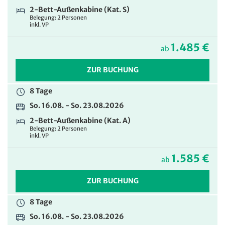
2-Bett-Außenkabine (Kat. S)
2.875 €
ab
Belegung: 2 Personen
inkl. VP
ZUR BUCHUNG
1.485 €
ab
8 Tage
ZUR BUCHUNG
So. 16.08. - So. 23.08.2026
2-Bett-Außenkabine (Kat. D) zur Alleinbenutzung
8 Tage
Belegung: 1 Person
inkl. VP
So. 16.08. - So. 23.08.2026
2-Bett-Außenkabine (Kat. A)
3.075 €
ab
Belegung: 2 Personen
inkl. VP
ZUR BUCHUNG
1.585 €
ab
ZUR BUCHUNG
8 Tage
So. 16.08. - So. 23.08.2026