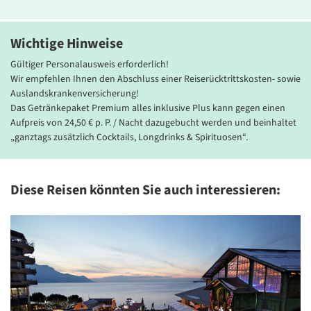
einer großen Auswahl an Getränken – ideal für genussvolle und
erholsame Tage auf dem Rhein.
Wichtige Hinweise
Gültiger Personalausweis erforderlich!
Wir empfehlen Ihnen den Abschluss einer Reiserücktrittskosten- sowie
Auslandskrankenversicherung!
Das Getränkepaket Premium alles inklusive Plus kann gegen einen
Aufpreis von 24,50 € p. P. / Nacht dazugebucht werden und beinhaltet
„ganztags zusätzlich Cocktails, Longdrinks & Spirituosen“.
Diese Reisen könnten Sie auch interessieren:
Genussmomente mit A-ROSA
Bildnachweis: A-ROSA