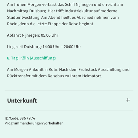
Am frühen Morgen verlässt das Schiff Nijmegen und erreicht am
Nachmittag Duisburg. Hier trifft Industriekultur auf moderne
Stadtentwicklung. Am Abend heißt es Abschied nehmen vom
Rhein, denn die letzte Etappe der Reise beginnt.
Abfahrt Nijmegen: 05:00 Uhr
Liegezeit Duisburg: 14:00 Uhr – 20:00 Uhr
8.
Tag |
Köln (Ausschiffung)
Am Morgen Ankunft in Köln. Nach dem Frühstück Ausschiffung und
Rücktransfer mit dem Reisebus zu Ihrem Heimatort.
Unterkunft
A-ROSA BRAVA
Das moderne, komfortable Schiff überzeugt mit großzügigen
ID/Code: 3867974
Programmänderungen vorbehalten.
Kabinen, stilvollen öffentlichen Bereichen, einem Wellness- und
Fitnessbereich sowie einem Sonnendeck mit Pool. Kulinarisch
genießen Gäste abwechslungsreiche Buffets mit Live-Cooking und