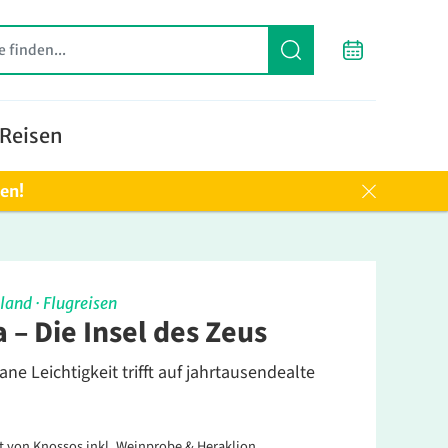
Reisen
ten!
land
·
Flugreisen
 – Die Insel des Zeus
ane Leichtigkeit trifft auf jahrtausendealte
t von Knossos inkl. Weinprobe & Heraklion