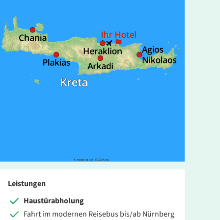
is pro Person
Leistungen
1.899 €
ZUR BUCHUNG
Haustürabholung
Fahrt im modernen Reisebus bis/ab Nürnberg