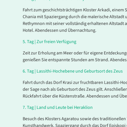
8 Tage
Mo. 19.10.
Fahrt zum geschichtsträchtigen Kloster Arkadi, einem 
26.10.202
Chania mit Spaziergang durch die malerische Altstadt
Rethymnon mit seiner vollständig erhaltenen Altstadt 
Hotel. Abendessen und Übernachtung.
5.
Tag |
Zur freien Verfügung
Zeit zur Erholung am Meer oder für eigene Entdeckung
genießen Sie entspannte Stunden am Strand. Abendes
6.
Tag |
Lassithi-Hochebene und Geburtsort des Zeus
Fahrt durch das Dorf Krasi zur fruchtbaren Lassithi-Ho
der Sage nach als Geburtsort des Zeus gilt. Anschließ
Rückfahrt über die Küstenstraße. Abendessen und Übe
7.
Tag |
Land und Leute bei Heraklion
Besuch des Klosters Agaratou sowie des traditionellen 
Kunsthandwerk. Spaziergang durch das Dorf Episkopi