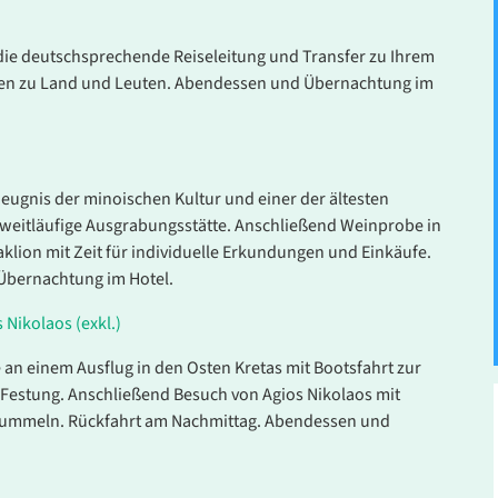
die deutschsprechende Reiseleitung und Transfer zu Ihrem
nen zu Land und Leuten. Abendessen und Übernachtung im
ugnis der minoischen Kultur und einer der ältesten
weitläufige Ausgrabungsstätte. Anschließend Weinprobe in
aklion mit Zeit für individuelle Erkundungen und Einkäufe.
Übernachtung im Hotel.
Nikolaos (exkl.)
Leistung
Pre
 an einem Ausflug in den Osten Kretas mit Bootsfahrt zur
 Festung. Anschließend Besuch von Agios Nikolaos mit
 - Mo.
Doppelzimmer mit Bad
Bummeln. Rückfahrt am Nachmittag. Abendessen und
ab
6
oder DU/WC
Belegung: 2 Personen
inkl. AI