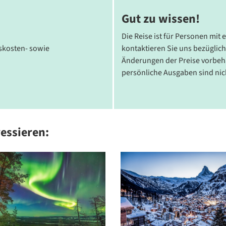
d Haartrockner. Während Ihres Aufenthalts genießen Sie All
Gut zu wissen!
egionalen Spezialitäten verwöhnen – beste Voraussetzungen
Die Reise ist für Personen mit 
tskosten- sowie
kontaktieren Sie uns bezüglich
Änderungen der Preise vorbeha
persönliche Ausgaben sind nich
n.de
©mundo-reisen.de
ressieren:
Agios Nikolaos auf der Insel Kreta
© Vladimir Sazonov - stock.adobe.com