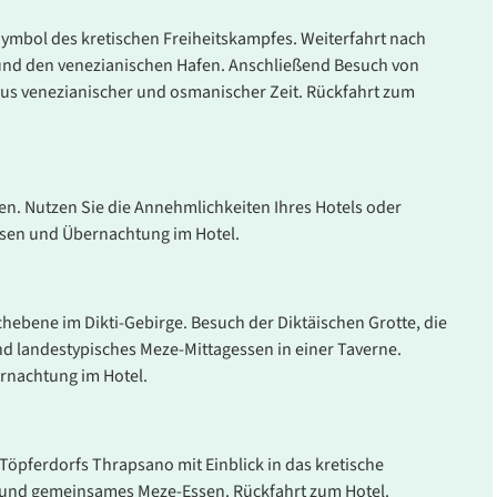
 - Mo.
Einzelzimmer mit Bad
Symbol des kretischen Freiheitskampfes. Weiterfahrt nach
ab
6
oder DU/WC
 und den venezianischen Hafen. Anschließend Besuch von
Belegung: 1 Person
aus venezianischer und osmanischer Zeit. Rückfahrt zum
inkl. AI
en. Nutzen Sie die Annehmlichkeiten Ihres Hotels oder
sen und Übernachtung im Hotel.
chebene im Dikti-Gebirge. Besuch der Diktäischen Grotte, die
end landestypisches Meze-Mittagessen in einer Taverne.
rnachtung im Hotel.
Töpferdorfs Thrapsano mit Einblick in das kretische
 und gemeinsames Meze-Essen. Rückfahrt zum Hotel.