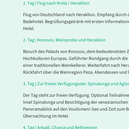
1.
Tag |
Flug nach Kreta / Heraklion
Flug von Deutschland nach Heraklion. Empfang durch 
Badehotel. Begrüßungsgetränk mit ersten Informatio
Hotel.
2.
Tag |
Knossos, Weinprobe und Heraklion
Besuch des Palasts von Knossos, dem bedeutendsten Ze
Hochkulturen Europas. Geführter Rundgang durch die 
einer traditionellen Weinkellerei. Weiterfahrt nach Her
Rückfahrt über die Weinregion Peza. Abendessen und 
Oktober
3.
Tag |
Zur freien Verfügungoder Spinalonga und Agios 
Dauer
Zeitraum
Der Tag steht zur freien Verfügung. Optional Teilnahme
Insel Spinalonga und Besichtigung der venezianischen
8 Tage
Mo. 19.10.
Panoramablick auf den Voulismeni-See und Zeit zum 
26.10.202
Übernachtung im Hotel.
4.
Tag |
Arkadi, Chania und Rethymnon