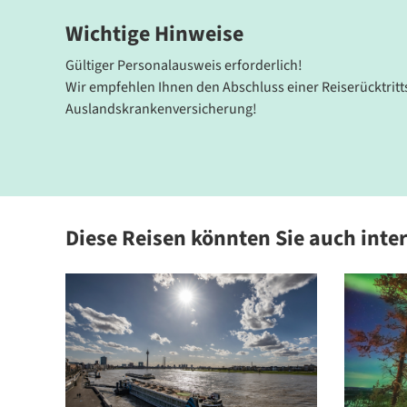
Satelliten-TV, Kühlschrank, Safe, Direktwahltelefon un
Wichtige Hinweise
Inclusive und lassen sich mit internationalen sowie r
für entspannte Urlaubstage auf der Insel Kreta.
Gültiger Personalausweis erforderlich!
Wir empfehlen Ihnen den Abschluss einer Reiserücktrit
Auslandskrankenversicherung!
©mundo-reisen.de
©mundo-reise
Diese Reisen könnten Sie auch inte
©mundo-reisen.de