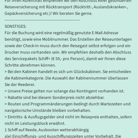
Für Ihren Aufenthalt empfehlen wir den Abschluss einer gesonderten
Schubfächern zusätzliche Ablagemöglichkeiten. Zur weiteren
Reiseversicherung mit Rücktransport (Rücktritt-, Auslandskranken-,
Ausstattung gehören ein Bad mit Dusche/WC bzw. Badewanne/WC,
Gepäckversicherung etc.)! Wir beraten Sie gerne.
Klimaanlage, SAT-TV mit Bordprogramm (Empfang nach
-------------------------------------------------------------
Verfügbarkeit), Radio, Telefon, Kühlschrank/Minibar,
SONSTIGES:
Kaffeemaschine, Safe, Fön, Bademantel und WLAN (nicht inklusive,
Für die Buchung wird eine regelmäßig genutzte E-Mail-Adresse
Empfang abhängig vom Fahrgebiet). Auf Wunsch serviert Ihnen der
benötigt, sowie eine Mobilnummer. Das Erstellen der Reiseunterlagen
Kabinenservice Getränke, kleine Gerichte und Frühstück direkt auf
sowie der Check-In muss durch den Reisegast selbst erfolgen und ein
Ihre Kabine. Ein Obstkorb mit frischen Früchten wird täglich
Drucker muss vorhanden sein. Wir empfehlen deshalb den Abschluss
aufgefüllt.
des Servicepakets Schiff+ (€ 59,- pro Person), damit wir Ihnen diese
Schritte abnehmen können.
Verpflegung:
Karibik - Strand
> Bei den Kabinen handelt es sich um Glückskabinen. Sie entscheiden
An Bord erwarten Sie, genau wie auf den anderen Phoenix-Schiffen,
die Kabinenkategorie. Die Auswahl der Kabinennummer überlassen
© A.Jedynak - stock.adobe.com
kulinarische Highlights zu diversen Veranstaltungen in
Sie der Reederei.
verschiedenen Restaurants. Sie können diese genießen, bei freier
> Unsere Preise gelten nur solange das Kontingent vorhanden ist.
Platzwahl und langen Tischzeiten. Entweder in einem der
> Rabatte sind bei diesem Sonderpreis nicht abziehbar.
Hauptrestaurants »Artania« und »Vier Jahreszeiten« oder im Lido
> Routen und Programmänderungen bedingt durch Wartezeiten und
Buffet-Restaurant. Darüber hinaus haben Sie die Möglichkeit, sich
navigatorische Umstände bleiben vorbehalten.
für einen besonderen Abend einen Tisch in »Pichler‘s«
> Eintritts- & Ausflugsgelder sind nicht im Reisepreis enthalten, sofern
Spezialitätenrestaurant zu reservieren. Für einen schönen Ausklang
nicht im Leistungsblock erwähnt.
des Tages sorgen zahlreiche Bars, Lounges und Cafés auf
1 Schiff auf Reede, Ausbooten wetterabhängig
verschiedenen Decks, innen wie außen.
a)e) Einschiffungs- und Ausschiffungszeiten unter Vorbehalt. Die