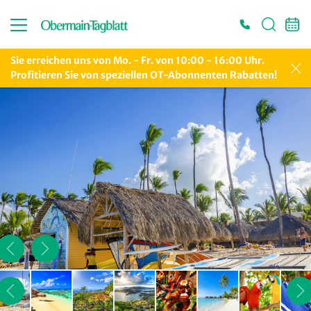
Sie erreichen uns von Mo. - Fr. von 10:00 - 16:00 Uhr.
Profitieren Sie von speziellen OT-Abonnenten Rabatten!
Es konnten keine gültigen Angebote gefunden werden. Bitte wenden Sie sich an
unser Service-Center.