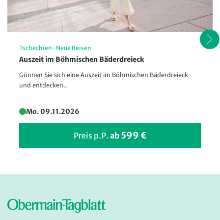
Panorama-Lounge ist Ihr ganz persönlicher Logenplatz über dem
Meer. Genießen Sie bei besten Ausblicken ein frisch gezapftes Bier
oder tanzen zu Livemusik durch die Nacht. Zudem bietet Ihnen die
Show-Loung »Atlantik« ein allabendliches
Veranstaltungsprogramm.
Tschechien
·
Neue Reisen
Auszeit im Böhmischen Bäderdreieck
Gönnen Sie sich eine Auszeit im Böhmischen Bäderdreieck
und entdecken...
Mo. 09.11.2026
599 €
Preis p.P.
ab
MS Amadea (2027)