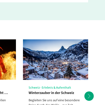
Schweiz
·
Erlebnis & Aufenthalt
Ch
cht …
Winterzauber in der Schweiz
Za
llen
Begleiten Sie uns auf eine besondere
Di