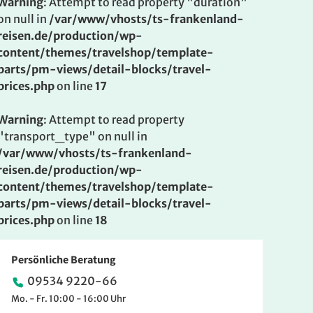
Warning
: Attempt to read property "duration"
on null in
/var/www/vhosts/ts-frankenland-
reisen.de/production/wp-
content/themes/travelshop/template-
parts/pm-views/detail-blocks/travel-
prices.php
on line
17
Warning
: Attempt to read property
"transport_type" on null in
/var/www/vhosts/ts-frankenland-
reisen.de/production/wp-
content/themes/travelshop/template-
parts/pm-views/detail-blocks/travel-
prices.php
on line
18
Persönliche Beratung
09534 9220-66
Mo. - Fr. 10:00 - 16:00 Uhr