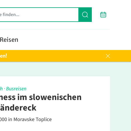
Reisen
ten!
ch
·
Busreisen
ness im slowenischen
ländereck
000 in Moravske Toplice