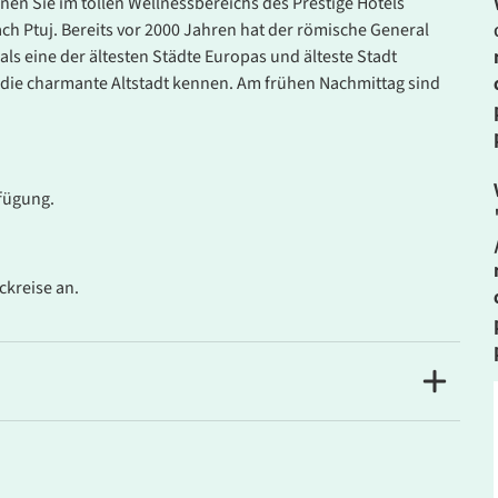
en Sie im tollen Wellnessbereichs des Prestige Hotels
ch Ptuj. Bereits vor 2000 Jahren hat der römische General
als eine der ältesten Städte Europas und älteste Stadt
die charmante Altstadt kennen. Am frühen Nachmittag sind
rfügung.
ckreise an.
otel in Europa, das Ihnen schon im Hotelzimmer die heilende
n unbegrenzten Zugang zum Terme 3000 Spa Resort mit