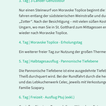
3.
Tag |
3-Länder-Genusstour
Nur einen Steinwurf von Moravske Toplice beginnt die 
fahren entlang der südsteierischen Weinstraße und dur
„Zotter“. Nach der Besichtigung – mit vielen süßen Ko
Es konnten keine gültigen Angebote gefunden werden
Ungarn, wo man Sie in St. Gotthard zum Mittagessen e
wieder nach Moravske Toplice.
4.
Tag |
Moravske Toplice - Erholungstag
Ein weiterer freier Tag zur Nutzung der großen Ther
5.
Tag |
Halbtagesausflug - Pannonische Tiefebene
Die Pannonische Tiefebene ist eine ausgedehnte Tiefe
Theiß durchquert wird. Bei der Rundfahrt durch die h
und das Lebkuchenwerk Celec, jeweils mit Verkostunge
Familie Szapary.
6
.
Tag |
Freizeit - Ausflug Ptuj (exkl.)