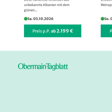
unbekannte Albanien mit dem
Metropo
©SAVA Hotels & Resorts
©SAVA Hotels &
grünen...
Sa. 03.10.2026
So. 
2.199 €
Preis p.P.
ab
P