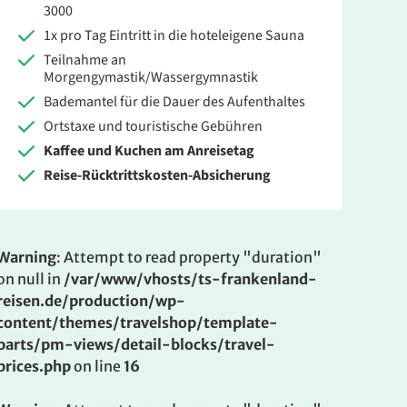
3000
1x pro Tag Eintritt in die hoteleigene Sauna
Teilnahme an
Morgengymastik/Wassergymnastik
Bademantel für die Dauer des Aufenthaltes
Ortstaxe und touristische Gebühren
Kaffee und Kuchen am Anreisetag
Reise-Rücktrittskosten-Absicherung
Warning
: Attempt to read property "duration"
on null in
/var/www/vhosts/ts-frankenland-
reisen.de/production/wp-
content/themes/travelshop/template-
parts/pm-views/detail-blocks/travel-
prices.php
on line
16