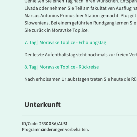
Genießen Sie einen Tag nach Ihren Wünschen. Entspann
Livada oder nehmen Sie Teil am fakultativen Ausflug na
Marcus Antonius Primus hier Station gemacht. Ptuj gilt 
Sloweniens. Bei einem geführten Rundgang lernen Sie 
Sie zurück in Moravske Toplice.
7
.
Tag |
Moravske Toplice - Erholungstag
Der letzte Aufenthaltstag steht nochmals zur freien Ve
8
.
Tag |
Moravske Toplice - Rückreise
Nach erholsamen Urlaubstagen treten Sie heute die Rü
Unterkunft
5*Prestige Hotel Livada
Das elegante
5*Prestige Hotel Livada
ist das erste 5*H
ID/Code: 2330086/AUS1
Programmänderungen vorbehalten.
Kraft des schwarzen Thermalwassers bietet. Sie habe