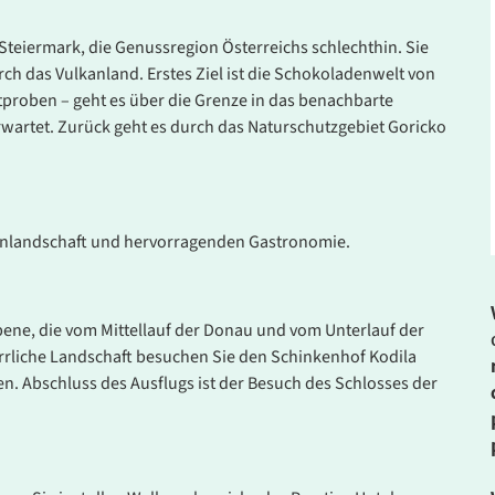
Steiermark, die Genussregion Österreichs schlechthin. Sie
ch das Vulkanland. Erstes Ziel ist die Schokoladenwelt von
stproben – geht es über die Grenze in das benachbarte
. Bitte wenden Sie sich an unser Service-Center.
rwartet. Zurück geht es durch das Naturschutzgebiet Goricko
menlandschaft und hervorragenden Gastronomie.
bene, die vom Mittellauf der Donau und vom Unterlauf der
errliche Landschaft besuchen Sie den Schinkenhof Kodila
n. Abschluss des Ausflugs ist der Besuch des Schlosses der