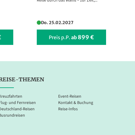
Reise durch das Wallis – zur Zeit,...
ve
mit
Do. 25.02.2027
€
899 €
Preis p.P.
ab
REISE-THEMEN
Kreuzfahrten
Event-Reisen
Flug- und Fernreisen
Kontakt & Buchung
Deutschland-Reisen
Reise-Infos
Busrundreisen