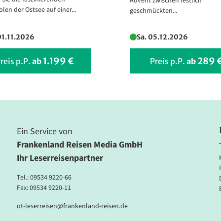
Advent zwischen festlich
len der Ostsee auf einer...
geschmückten...
 Resorts
01.11.2026
Sa. 05.12.2026
1.199 €
289 
reis p.P.
ab
Preis p.P.
ab
Ein Service von
Frankenland Reisen Media GmbH
Ihr Leserreisenpartner
Tel.:
09534 9220-66
Fax: 09534 9220-11
ot-leserreisen@frankenland-reisen.de