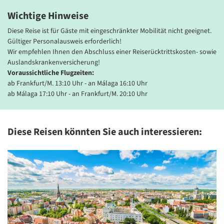
Ausgangspunkt für erholsame Tage an der Costa del Sol. Zur
Wichtige Hinweise
Ausstattung gehören zwei Pools und Sonnenterrassen, die zum
Verweilen einladen. Die stilvoll eingerichteten Zimmer bieten
Diese Reise ist für Gäste mit eingeschränkter Mobilität nicht geeignet.
modernen Komfort mit Bad oder DU/WC, Klimaanlage, TV und
Gültiger Personalausweis erforderlich!
kostenfreies WLAN.
Wir empfehlen Ihnen den Abschluss einer Reiserücktrittskosten- sowie
Auslandskrankenversicherung!
Voraussichtliche Flugzeiten:
ab Frankfurt/M. 13:10 Uhr - an Málaga 16:10 Uhr
ab Málaga 17:10 Uhr - an Frankfurt/M. 20:10 Uhr
Diese Reisen könnten Sie auch interessieren: