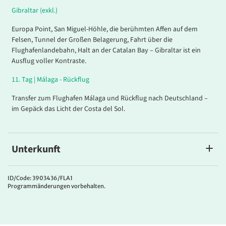
Gibraltar (exkl.)
Europa Point, San Miguel-Höhle, die berühmten Affen auf dem
Felsen, Tunnel der Großen Belagerung, Fahrt über die
Flughafenlandebahn, Halt an der Catalan Bay – Gibraltar ist ein
Ausflug voller Kontraste.
11.
Tag |
Málaga - Rückflug
Transfer zum Flughafen Málaga und Rückflug nach Deutschland –
im Gepäck das Licht der Costa del Sol.
Unterkunft
Hotel Alay
Das
4*Hotel Alay
liegt in Benalmádena, nur rund 50 Meter vom
ID/Code: 3903436/FLA1
Programmänderungen vorbehalten.
Strand entfernt und direkt gegenüber der Promenade. Auch der
Yachthafen Puerto Marina mit Geschäften und Restaurants ist
schnell erreicht. Das für Erwachsene empfohlene Haus bietet eine
ruhige und entspannte Atmosphäre und ist damit ein angenehmer