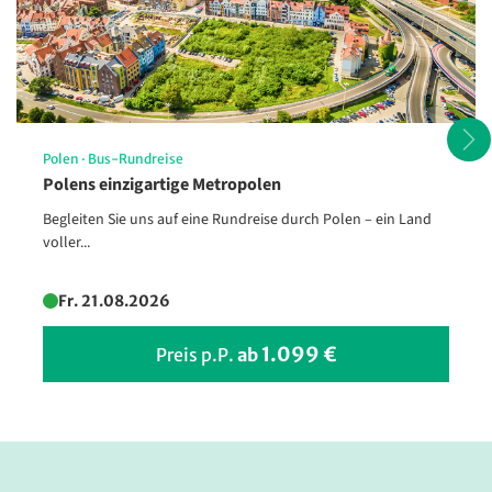
Polen
·
Bus-Rundreise
Festungs- und Palastkomplex
Polens einzigartige Metropolen
Alhambra in Granada, Spanien
Begleiten Sie uns auf eine Rundreise durch Polen – ein Land
© M.studio
voller...
Fr. 21.08.2026
1.099 €
Preis p.P.
ab