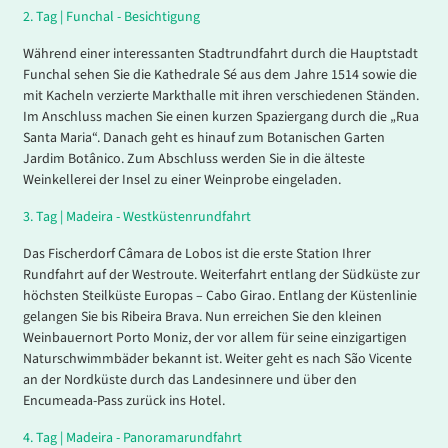
2
.
Tag |
Funchal - Besichtigung
Während einer interessanten Stadtrundfahrt durch die Hauptstadt
Funchal sehen Sie die Kathedrale Sé aus dem Jahre 1514 sowie die
mit Kacheln verzierte Markthalle mit ihren verschiedenen Ständen.
Im Anschluss machen Sie einen kurzen Spaziergang durch die „Rua
Santa Maria“. Danach geht es hinauf zum Botanischen Garten
Jardim Botânico. Zum Abschluss werden Sie in die älteste
Weinkellerei der Insel zu einer Weinprobe eingeladen.
3
.
Tag |
Madeira - Westküstenrundfahrt
Das Fischerdorf Câmara de Lobos ist die erste Station Ihrer
Rundfahrt auf der Westroute. Weiterfahrt entlang der Südküste zur
höchsten Steilküste Europas – Cabo Girao. Entlang der Küstenlinie
gelangen Sie bis Ribeira Brava. Nun erreichen Sie den kleinen
Weinbauernort Porto Moniz, der vor allem für seine einzigartigen
Naturschwimmbäder bekannt ist. Weiter geht es nach São Vicente
an der Nordküste durch das Landesinnere und über den
Encumeada-Pass zurück ins Hotel.
4
.
Tag |
Madeira - Panoramarundfahrt