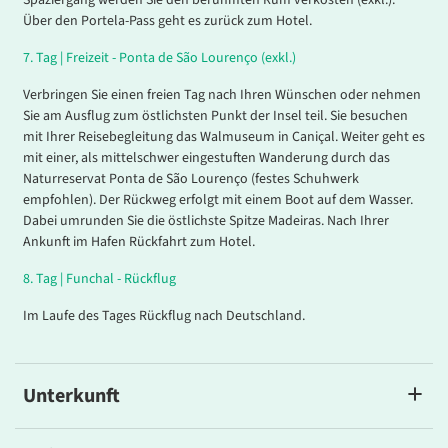
Spaziergang werden Sie den berühmten Rum verkosten (exkl.).
Über den Portela-Pass geht es zurück zum Hotel.
7
.
Tag |
Freizeit - Ponta de São Lourenço (exkl.)
Verbringen Sie einen freien Tag nach Ihren Wünschen oder nehmen
Sie am Ausflug zum östlichsten Punkt der Insel teil. Sie besuchen
mit Ihrer Reisebegleitung das Walmuseum in Caniçal. Weiter geht es
mit einer, als mittelschwer eingestuften Wanderung durch das
Naturreservat Ponta de São Lourenço (festes Schuhwerk
empfohlen). Der Rückweg erfolgt mit einem Boot auf dem Wasser.
Dabei umrunden Sie die östlichste Spitze Madeiras. Nach Ihrer
Ankunft im Hafen Rückfahrt zum Hotel.
8
.
Tag |
Funchal
- Rückflug
Im Laufe des Tages Rückflug nach Deutschland.
Unterkunft
Hotel Vila Galé Santa Cruz