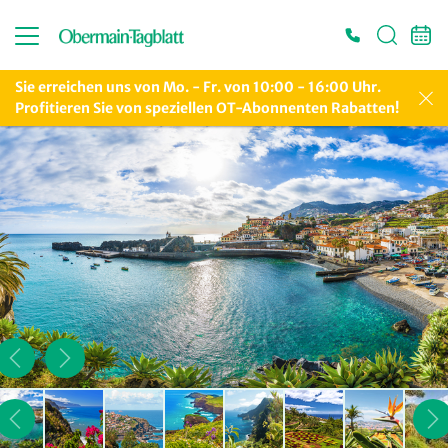
Sie erreichen uns von Mo. - Fr. von 10:00 - 16:00 Uhr.
Profitieren Sie von speziellen OT-Abonnenten Rabatten!
Es konnten keine gültigen Angebote gefunden werden. Bitte wenden Sie sich an
unser Service-Center.