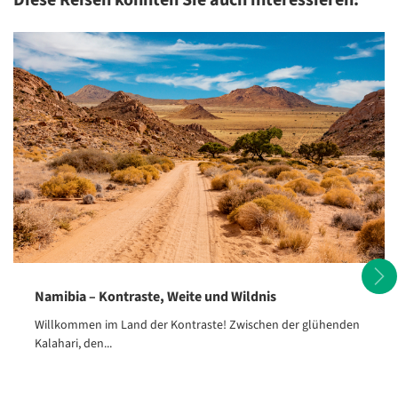
Diese Reisen könnten Sie auch interessieren:
Namibia – Kontraste, Weite und Wildnis
Câmara de Lobos
Willkommen im Land der Kontraste! Zwischen der glühenden
©Balate Dorin - stock.adobe.com
Kalahari, den...