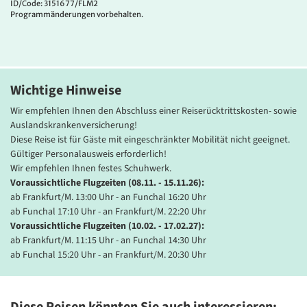
Das
4*Hotel Vila Galé Santa Cruz
befindet sich direkt am Meer. Das
ID/Code: 3151677/FLM2
Programmänderungen vorbehalten.
Haus bietet zwei Restaurants und zwei Bars, Lifte, Außenpool, ein
beheiztes Hallenbad, Sauna, Whirlpool, Türkisches Bad,
Fitnessraum und WLAN. Alle Zimmer sind mit Bad oder DU/WC,
Fön, Telefon, LCD-TV, Balkon, Klimaanlage, Safe und Minibar
ausgestattet.
Wichtige Hinweise
Wir empfehlen Ihnen den Abschluss einer Reiserücktrittskosten- sowie
Auslandskrankenversicherung!
Diese Reise ist für Gäste mit eingeschränkter Mobilität nicht geeignet.
Gültiger Personalausweis erforderlich!
Wir empfehlen Ihnen festes Schuhwerk.
Voraussichtliche Flugzeiten (08.11. - 15.11.26):
ab Frankfurt/M. 13:00 Uhr - an Funchal 16:20 Uhr
ab Funchal 17:10 Uhr - an Frankfurt/M. 22:20 Uhr
Voraussichtliche Flugzeiten (10.02. - 17.02.27):
ab Frankfurt/M. 11:15 Uhr - an Funchal 14:30 Uhr
ab Funchal 15:20 Uhr - an Frankfurt/M. 20:30 Uhr