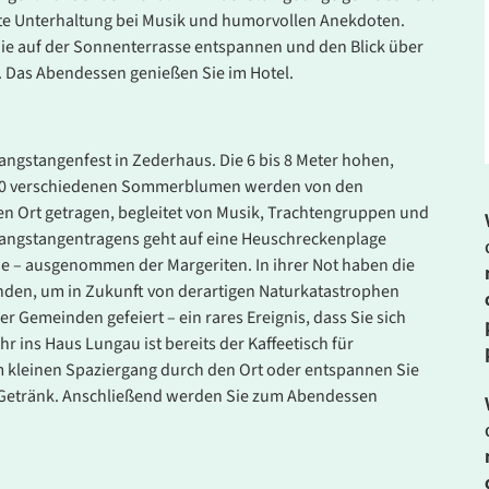
este Unterhaltung bei Musik und humorvollen Anekdoten.
ie auf der Sonnenterrasse entspannen und den Blick über
. Das Abendessen genießen Sie im Hotel.
. Bitte wenden Sie sich an unser Service-Center.
angstangenfest in Zederhaus. Die 6 bis 8 Meter hohen,
000 verschiedenen Sommerblumen werden von den
n Ort getragen, begleitet von Musik, Trachtengruppen und
Prangstangentragens geht auf eine Heuschreckenplage
de – ausgenommen der Margeriten. In ihrer Not haben die
nden, um in Zukunft von derartigen Naturkatastrophen
r Gemeinden gefeiert – ein rares Ereignis, dass Sie sich
r ins Haus Lungau ist bereits der Kaffeetisch für
em kleinen Spaziergang durch den Ort oder entspannen Sie
n Getränk. Anschließend werden Sie zum Abendessen