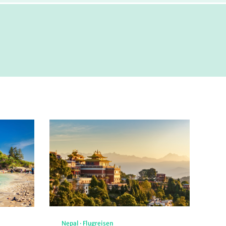
Nepal
·
Flugreisen
De