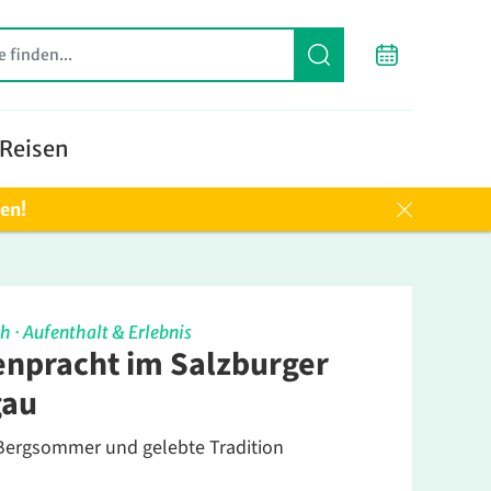
Reisen
ten!
ch
·
Aufenthalt & Erlebnis
enpracht im Salzburger
gau
 Bergsommer und gelebte Tradition