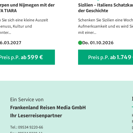
rpen und Nijmegen mit der
Sizilien – Italiens Schatz
VA TIARA
der Geschichte
Sie sich eine kleine Auszeit
Schenken Sie Sizilien eine Woc
Genuss, Kultur und
Aufmerksamkeit und es wird Si
nter...
mit einer...
26.03.2027
Do. 01.10.2026
599 €
1.749
Preis p.P.
ab
Preis p.P.
ab
Ein Service von
Frankenland Reisen Media GmbH
Ihr Leserreisenpartner
Tel.:
09534 9220-66