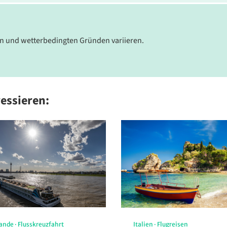
en und wetterbedingten Gründen variieren.
ressieren:
Prangstangen
©Salzburger Lungau
lande
·
Flusskreuzfahrt
Italien
·
Flugreisen