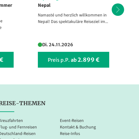
kammer
Nepal
Os
Rü
Namasté und herzlich willkommen in
he
Gen
Nepal! Das spektakuläre Reiseziel im...
e
sc
Mel
Di. 24.11.2026
 €
2.899 €
Preis p.P.
ab
REISE-THEMEN
Kreuzfahrten
Event-Reisen
Flug- und Fernreisen
Kontakt & Buchung
Deutschland-Reisen
Reise-Infos