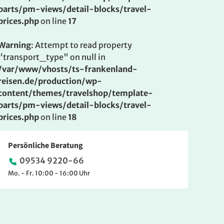
parts/pm-views/detail-blocks/travel-
prices.php
on line
17
Warning
: Attempt to read property
"transport_type" on null in
/var/www/vhosts/ts-frankenland-
reisen.de/production/wp-
content/themes/travelshop/template-
parts/pm-views/detail-blocks/travel-
prices.php
on line
18
Persönliche Beratung
09534 9220-66
Mo. - Fr. 10:00 - 16:00 Uhr