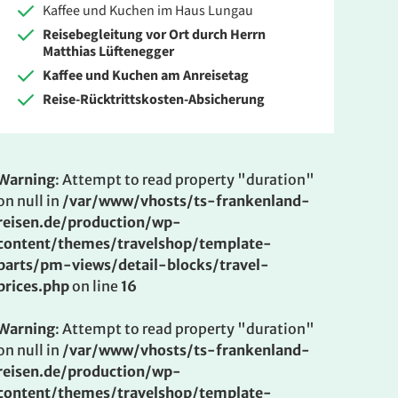
Kaffee und Kuchen im Haus Lungau
Reisebegleitung vor Ort durch Herrn
Matthias Lüftenegger
Kaffee und Kuchen am Anreisetag
Reise-Rücktrittskosten-Absicherung
Warning
: Attempt to read property "duration"
on null in
/var/www/vhosts/ts-frankenland-
reisen.de/production/wp-
content/themes/travelshop/template-
parts/pm-views/detail-blocks/travel-
prices.php
on line
16
Warning
: Attempt to read property "duration"
on null in
/var/www/vhosts/ts-frankenland-
reisen.de/production/wp-
content/themes/travelshop/template-