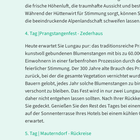
die frische Höhenluft, die traumhafte Aussicht und b
Während der Hüttenwirt für Stimmung sorgt, können S
die beeindruckende Alpenlandschaft schweifen lassen
4
.
Tag |
Prangstangenfest - Zederhaus
Es konnten keine gültigen Angebote gefunden werden
Heute erwartet Sie Lungau pur: das traditionsreiche Pr
kunstvoll gebundenen Blumenstangen mit bis zu 60.
Einwohnern in einer farbenfrohen Prozession durch de
feierlicher Stimmung. Der 300 Jahre alte Brauch des 
zurück, bei der die gesamte Vegetation vernichtet wur
Bauern gelobt, jedes Jahr solche Blumenstangen zu bi
verschont zu bleiben. Das Fest wird in nur zwei Lungaue
daher nicht entgehen lassen sollten. Nach Ihrer Rückkeh
Sie gedeckt. Genießen Sie den Rest des Tages bei ein
auf der Sonnenterrasse Ihres Hotels bei einem kühle
erwartet.
5
.
Tag |
Mauterndorf - Rückreise