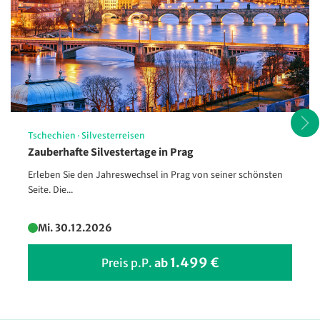
Tschechien
·
Silvesterreisen
Zauberhafte Silvestertage in Prag
Blick auf Amalfi
Erleben Sie den Jahreswechsel in Prag von seiner schönsten
©proslgn - stock.adobe.com
Seite. Die...
Mi. 30.12.2026
1.499 €
Preis p.P.
ab