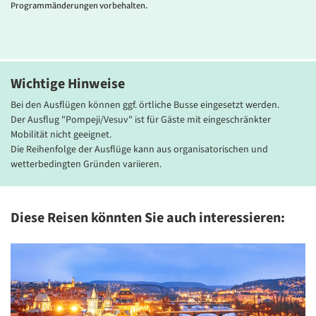
Programmänderungen vorbehalten.
über Sorrent. Das Zentrum ist in wenigen Minuten mit dem
hoteleigenen Shuttle-Bus erreichbar. Zur Hoteleinrichtung zählen
Lift, Restaurant, Billard, Außenpool, gepflegter Garten,
Sonnenterrassen, sowie Fitness- und Beautycenter mit
Hydromassagewanne, türkischem Bad, Solarium, Sauna und
Wichtige Hinweise
Massagen (gg. Gebühr). Alle Zimmer sind mit Bad oder DU/WC,
Klimaanlage (15.06.-15.09.), Sat-TV, Minibar, Telefon, Safe und Balkon
Bei den Ausflügen können ggf. örtliche Busse eingesetzt werden.
oder Patio ausgestattet.
Der Ausflug "Pompeji/Vesuv" ist für Gäste mit eingeschränkter
Mobilität nicht geeignet.
Die Reihenfolge der Ausflüge kann aus organisatorischen und
wetterbedingten Gründen variieren.
Diese Reisen könnten Sie auch interessieren:
© Th. Preidl
© Th