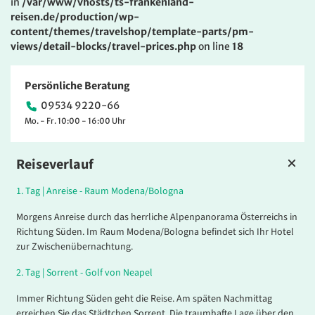
in
/var/www/vhosts/ts-frankenland-
reisen.de/production/wp-
content/themes/travelshop/template-parts/pm-
views/detail-blocks/travel-prices.php
on line
18
Persönliche Beratung
09534 9220-66
Mo. - Fr. 10:00 - 16:00 Uhr
Reiseverlauf
1.
Tag |
Anreise - Raum Modena/Bologna
Morgens Anreise durch das herrliche Alpenpanorama Österreichs in
Richtung Süden. Im Raum Modena/Bologna befindet sich Ihr Hotel
zur Zwischenübernachtung.
2.
Tag |
Sorrent - Golf von Neapel
Immer Richtung Süden geht die Reise. Am späten Nachmittag
erreichen Sie das Städtchen Sorrent. Die traumhafte Lage über den