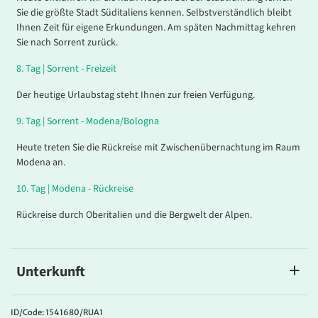
Sie die größte Stadt Süditaliens kennen. Selbstverständlich bleibt
Ihnen Zeit für eigene Erkundungen. Am späten Nachmittag kehren
Sie nach Sorrent zurück.
8
.
Tag |
Sorrent - Freizeit
Der heutige Urlaubstag steht Ihnen zur freien Verfügung.
9.
Tag |
Sorrent - Modena/Bologna
Heute treten Sie die Rückreise mit Zwischenübernachtung im Raum
Modena an.
10.
Tag |
Modena - Rückreise
Rückreise durch Oberitalien und die Bergwelt der Alpen.
Unterkunft
Hotel President
Sie wohnen im top
4*Hotel President
in herrlicher Panoramalage
ID/Code: 1541680/RUA1