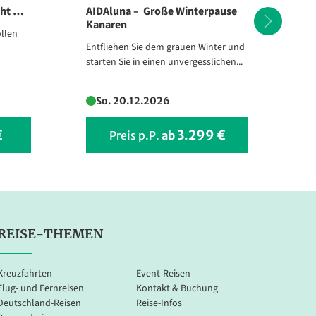
cht …
AIDAluna – Große Winterpause
No
Kanaren
La
llen
Entfliehen Sie dem grauen Winter und
Wi
starten Sie in einen unvergesslichen...
ei
So. 20.12.2026
€
3.299 €
Preis p.P.
ab
REISE-THEMEN
Kreuzfahrten
Event-Reisen
Flug- und Fernreisen
Kontakt & Buchung
Deutschland-Reisen
Reise-Infos