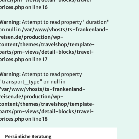
prices.php
on line
16
Warning
: Attempt to read property "duration"
on null in
/var/www/vhosts/ts-frankenland-
reisen.de/production/wp-
content/themes/travelshop/template-
parts/pm-views/detail-blocks/travel-
prices.php
on line
17
Warning
: Attempt to read property
"transport_type" on null in
/var/www/vhosts/ts-frankenland-
reisen.de/production/wp-
content/themes/travelshop/template-
parts/pm-views/detail-blocks/travel-
prices.php
on line
18
Persönliche Beratung