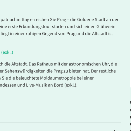
pätnachmittag erreichen Sie Prag – die Goldene Stadt an der
ne erste Erkundungstour starten und sich einen Glühwein
egt in einer ruhigen Gegend von Prag und die Altstadt ist
(exkl.)
h die Altstadt. Das Rathaus mit der astronomischen Uhr, die
der Sehenswürdigkeiten die Prag zu bieten hat. Der restliche
en Sie die beleuchtete Moldaumetropole bei einer
ndessen und Live-Musik an Bord (exkl.).
. Bitte wenden Sie sich an unser Service-Center.