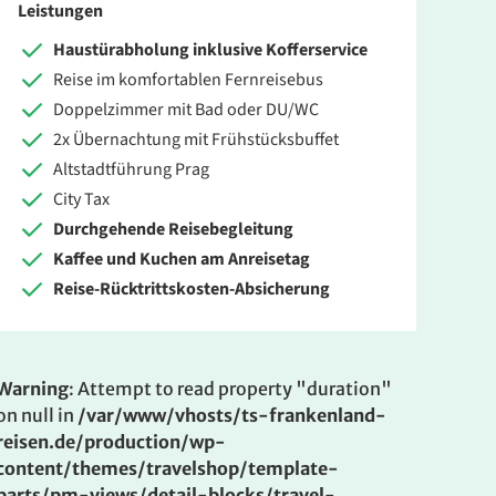
Leistungen
Haustürabholung inklusive Kofferservice
Reise im komfortablen Fernreisebus
Doppelzimmer mit Bad oder DU/WC
2x Übernachtung mit Frühstücksbuffet
Altstadtführung Prag
City Tax
Durchgehende Reisebegleitung
Kaffee und Kuchen am Anreisetag
Reise-Rücktrittskosten-Absicherung
Warning
: Attempt to read property "duration"
on null in
/var/www/vhosts/ts-frankenland-
reisen.de/production/wp-
content/themes/travelshop/template-
parts/pm-views/detail-blocks/travel-