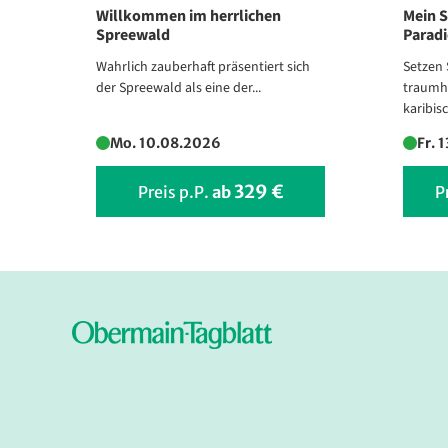
Willkommen im herrlichen
Mein S
Spreewald
Paradi
Wahrlich zauberhaft präsentiert sich
Setzen 
der Spreewald als eine der...
traumha
karibisc
Mo. 10.08.2026
Fr. 
329 €
Preis p.P.
ab
P