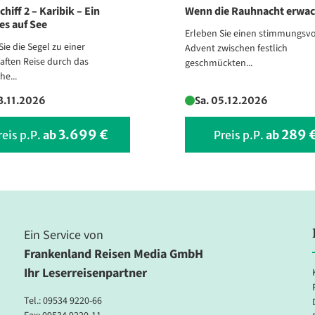
chiff 2 – Karibik – Ein
Wenn die Rauhnacht erwa
Prag - Weihnachtsmarkt
es auf See
Erleben Sie einen stimmungsvo
© cge2010 - stock.adobe.com
Sie die Segel zu einer
Advent zwischen festlich
ften Reise durch das
geschmückten...
he...
13.11.2026
Sa. 05.12.2026
3.699 €
289 
reis p.P.
ab
Preis p.P.
ab
Ein Service von
Frankenland Reisen Media GmbH
Ihr Leserreisenpartner
Tel.:
09534 9220-66