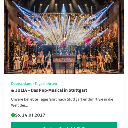
Kurzreisen
Musicalfahrten
Neue Reisen
Silvesterreisen
Sonderfahrten
Specials
Städte-/Musikreisen
Tagesfahrten
Deutschland
·
Tagesfahrten
& JULIA – Das Pop-Musical in Stuttgart
Weihnachtsreisen
Unsere beliebte Tagesfahrt nach Stuttgart entführt Sie in die
FR – Smarte Leserreise
Welt der...
Hochsee-Kreuzfahrten
So. 24.01.2027
Sonderangebote