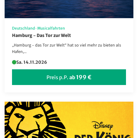
Schweden
Schweiz
Simbabwe
Deutschland
·
Musicalfahrten
Hamburg – Das Tor zur Welt
Slowakei
„Hamburg – das Tor zur Welt“ hat so viel mehr zu bieten als
Spanien
Hafen,...
Tschechien
Sa. 14.11.2026
Türkei
199 €
Preis p.P.
ab
USA
Ungarn
Usbekistan
Ägypten
Österreich