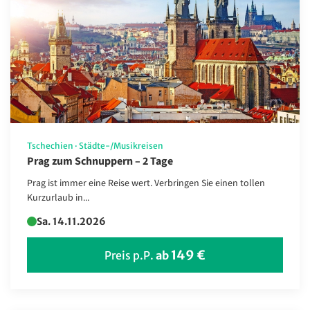
Bus-Rundreise
Deutschland Reisen
Erlebnis & Aufenthalt
Events
Flugreisen
Flusskreuzfahrt
Tschechien
·
Städte-/Musikreisen
Frühjahrs-Reisen
Prag zum Schnuppern – 2 Tage
Geschenkideen
Prag ist immer eine Reise wert. Verbringen Sie einen tollen
Kurzurlaub in...
Herbstreisen
Sa. 14.11.2026
Hochseekreuzfahrten
149 €
Preis p.P.
ab
Katalogvorschau Haupt 2026
Katalogvorschau Winter
Kultur/UNESCO