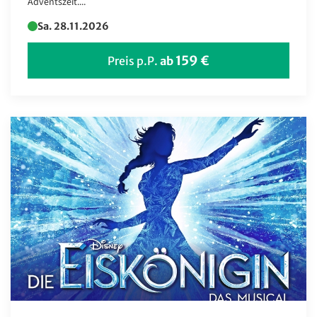
Adventszeit....
Finnland
Sa. 28.11.2026
Frankreich
159 €
Preis p.P.
ab
Griechenland
Großbritannien
Irland
Island
Italien
Kanada
Kap Verde
Karibik
Kroatien
Liechtenstein