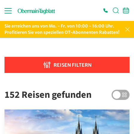
Suche verfeinern
Sortieren nach
Sie erreichen uns von Mo. - Fr. von 10:00 - 16:00 Uhr.
Profitieren Sie von speziellen OT-Abonnenten Rabatten!
Preis
REISEN FILTERN
€ 100
€ 7 000
Dauer
152 Reisen
gefunden
Reiseart
Adventsreisen