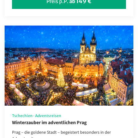
149 €
Preis p.P.
ab
Zielgebiet
Albanien
Andorra
Barbados
Belgien
Botswana
Brasilien
China
Deutschland
Dänemark
Tschechien
·
Adventsreisen
Estland
Winterzauber im adventlichen Prag
Fahrt ins Blaue
Prag – die goldene Stadt – begeistert besonders in der