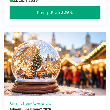
Sa. 28.11.2026
229 €
Preis p.P.
ab
Fahrt ins Blaue
·
Adventsreisen
Advent "ins Blaue" 2026