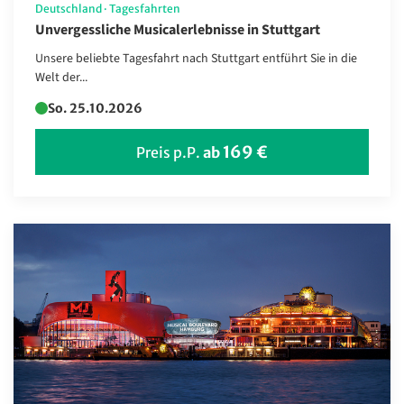
Litauen
Deutschland
·
Tagesfahrten
Unvergessliche Musicalerlebnisse in Stuttgart
Marokko
Unsere beliebte Tagesfahrt nach Stuttgart entführt Sie in die
Mauritius
Welt der...
Monaco
So. 25.10.2026
Monaco
169 €
Preis p.P.
ab
Montenegro
Namibia
Nepal
Niederlande
Norwegen
Polen
Portugal
Rumänien