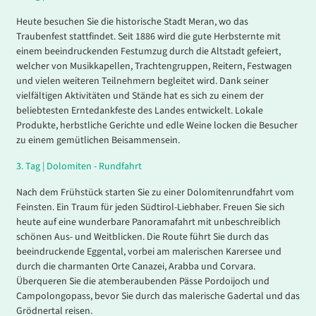
Heute besuchen Sie die historische Stadt Meran, wo das
Traubenfest stattfindet. Seit 1886 wird die gute Herbsternte mit
einem beeindruckenden Festumzug durch die Altstadt gefeiert,
welcher von Musikkapellen, Trachtengruppen, Reitern, Festwagen
und vielen weiteren Teilnehmern begleitet wird. Dank seiner
vielfältigen Aktivitäten und Stände hat es sich zu einem der
beliebtesten Erntedankfeste des Landes entwickelt. Lokale
Produkte, herbstliche Gerichte und edle Weine locken die Besucher
zu einem gemütlichen Beisammensein.
3
.
Tag |
Dolomiten - Rundfahrt
Nach dem Frühstück starten Sie zu einer Dolomitenrundfahrt vom
Feinsten. Ein Traum für jeden Südtirol-Liebhaber. Freuen Sie sich
heute auf eine wunderbare Panoramafahrt mit unbeschreiblich
schönen Aus- und Weitblicken. Die Route führt Sie durch das
beeindruckende Eggental, vorbei am malerischen Karersee und
durch die charmanten Orte Canazei, Arabba und Corvara.
Überqueren Sie die atemberaubenden Pässe Pordoijoch und
Campolongopass, bevor Sie durch das malerische Gadertal und das
Grödnertal reisen.