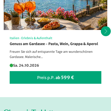
Italien
·
Erlebnis & Aufenthalt
Genuss am Gardasee – Pasta, Wein, Grappa & Aperol
Freuen Sie sich auf entspannte Tage am wunderschönen
Gardasee. Malerische...
Traubenfest Meran - Festumzug
Sa. 24.10.2026
© Frieder Blickle
599 €
Preis p.P.
ab