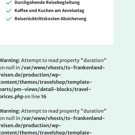
Durchgehende Reisebegleitung
Kaffee und Kuchen am Anreisetag
Reiserücktrittskosten Absicherung
Warning
: Attempt to read property "duration"
on null in
/var/www/vhosts/ts-frankenland-
reisen.de/production/wp-
content/themes/travelshop/template-
parts/pm-views/detail-blocks/travel-
prices.php
on line
16
Warning
: Attempt to read property "duration"
on null in
/var/www/vhosts/ts-frankenland-
reisen.de/production/wp-
content/themes/travelshop/template-