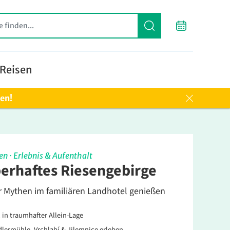
Reisen
ten!
en
·
Erlebnis & Aufenthalt
erhaftes Riesengebirge
r Mythen im familiären Landhotel genießen
 in traumhafter Allein-Lage
lermühle, Vrchlabí & Jilemnice erleben