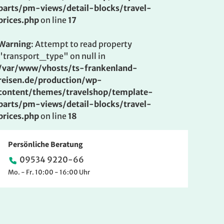
parts/pm-views/detail-blocks/travel-
prices.php
on line
17
Warning
: Attempt to read property
"transport_type" on null in
/var/www/vhosts/ts-frankenland-
reisen.de/production/wp-
content/themes/travelshop/template-
parts/pm-views/detail-blocks/travel-
prices.php
on line
18
Persönliche Beratung
09534 9220-66
Mo. - Fr. 10:00 - 16:00 Uhr