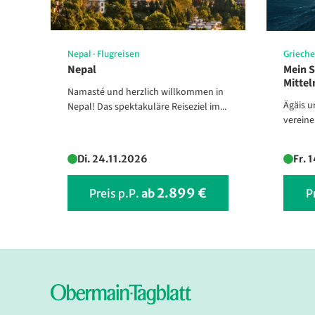
Nepal
·
Flugreisen
Griech
Nepal
Mein S
Mitte
Namasté und herzlich willkommen in
Ägäis u
Nepal! Das spektakuläre Reiseziel im...
vereine
Di. 24.11.2026
Fr. 
2.899 €
Preis p.P.
ab
P