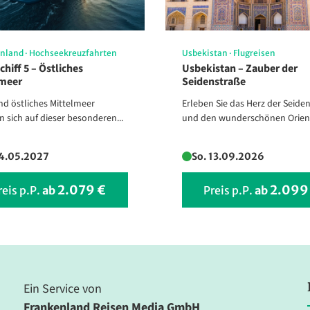
Elbfall bei Spindlermühle – Geburtsort der Elbe
(© Marcel Sarközi - Fotolia
enland
·
Hochseekreuzfahrten
Usbekistan
·
Flugreisen
chiff 5 – Östliches
Usbekistan – Zauber der
lmeer
Seidenstraße
nd östliches Mittelmeer
Erleben Sie das Herz der Seide
n sich auf dieser besonderen...
und den wunderschönen Orient!
14.05.2027
So. 13.09.2026
2.079 €
2.099
reis p.P.
ab
Preis p.P.
ab
Ein Service von
Frankenland Reisen Media GmbH