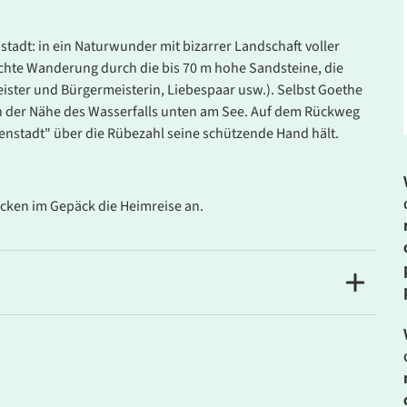
stadt: in ein Naturwunder mit bizarrer Landschaft voller
chte Wanderung durch die bis 70 m hohe Sandsteine, die
eister und Bürgermeisterin, Liebespaar usw.). Selbst Goethe
in der Nähe des Wasserfalls unten am See. Auf dem Rückweg
enstadt" über die Rübezahl seine schützende Hand hält.
. Bitte wenden Sie sich an unser Service-Center.
ücken im Gepäck die Heimreise an.
liäres Hotel im typischen Stils des Riesengebirges in
die Natur- und Berglandschaft.