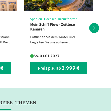
Spanien
·
Hochsee-Kreuzfahrten
Ka
Mein Schiff Flow - Zeitlose
Os
Kanaren
Wi
nstraße
Entfliehen Sie dem Winter und
Re
 Die...
begleiten Sie uns auf eine...
Ges
So. 03.01.2027
 €
2.999 €
Preis p.P.
ab
REISE-THEMEN