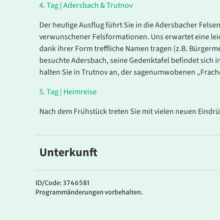
4.
Tag |
Adersbach & Trutnov
Der heutige Ausflug führt Sie in die Adersbacher Felsen
verwunschener Felsformationen. Uns erwartet eine lei
dank ihrer Form treffliche Namen tragen (z.B. Bürgerm
besuchte Adersbach, seine Gedenktafel befindet sich 
halten Sie in Trutnov an, der sagenumwobenen „Frach
Es konnten keine gültigen Angebote gefunden werden
5.
Tag |
Heimreise
Nach dem Frühstück treten Sie mit vielen neuen Eindr
Unterkunft
Ihr Hotel
Das
3* Zatisi Hotel Spindlermühle
ist ein kleines fami
ID/Code: 3746581
Programmänderungen vorbehalten.
traumhafter Allein-Lage mit wunderbarer Aussicht auf 