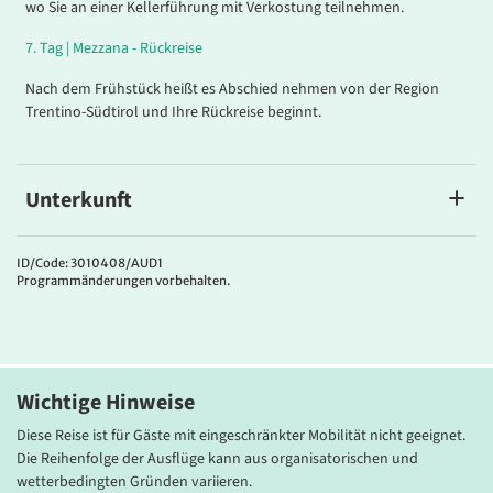
wo Sie an einer Kellerführung mit Verkostung teilnehmen.
7.
Tag |
Mezzana - Rückreise
Nach dem Frühstück heißt es Abschied nehmen von der Region
Trentino-Südtirol und Ihre Rückreise beginnt.
Unterkunft
Ravelli
Das familiengeführte
4*Hotel Ravelli
liegt zentral im Ort Mezzana
ID/Code: 3010408/AUD1
Programmänderungen vorbehalten.
und bietet hohen Komfort in allen Belangen. Die Gastfreundschaft
der Familie Ravelli macht Ihren Aufenthalt unvergesslich. Der
großzügige Wellnessbereich RAVELLI SPA bietet Innen- und
Außenpool, Whirpool, finnische Sauna, Dampfbad und
Ruhemöglichkeiten. Zur weiteren Ausstattung des Hotels zählen
Wichtige Hinweise
eine gemütliche Lobby, Restaurant, Cocktailbar, Aufzug, Café und
ein eleganter Cigar Room. Die komfortablen Zimmer sind
Diese Reise ist für Gäste mit eingeschränkter Mobilität nicht geeignet.
ausgestattet mit Bad mit DU/WC, Sat-TV, Telefon, Safe, Minibar,
Die Reihenfolge der Ausflüge kann aus organisatorischen und
Klimaanlage, Fön und besitzen häufig einen Balkon.
wetterbedingten Gründen variieren.