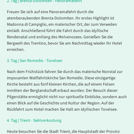
2.
Tag |
Brenta-Dolomiten - Panoramafahrt
Freuen Sie sich auf eine Panoramafahrt durch die
atemberaubenden Brenta-Dolomiten. Ihr erstes Highlight ist
Madonna di Campiglio, ein malerischer Ort, der zum Verweilen
einlädt. Anschließend führt die Fahrt durch das idyllische
Rendenatal und entlang des Molvenosees. Genießen Sie die
Bergwelt des Trentino, bevor Sie am Nachmittag wieder Ihr Hotel
erreichen.
3.
Tag |
San Romedio - Tovelsee
Nach dem Frühstück fahren Sie durch das malerische Nonstal zur
imposanten Wallfahrtskirche San Romedio. Diese einzigartige
Kirche besteht aus fünf kleinen Kirchen, die auf einem Felsen
inmitten der Berglandschaft erbaut wurden. Der Besuch dieser
Pilgerstätte ermöglicht nicht nur spirituelle Einblicke, sondern auch
einen Blick auf die Geschichte und Kultur der Region. Auf der
Rückfahrt zum Hotel machen Sie Halt am idyllischen Tovelsee.
4.
Tag |
Trient - Sektverkostung
Heute besuchen Sie die Stadt Trient, die Hauptstadt der Provinz