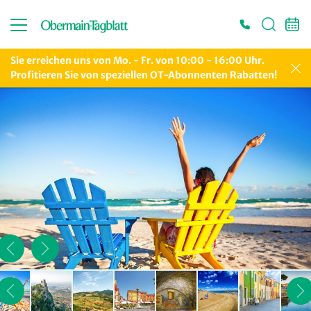
Sie erreichen uns von Mo. - Fr. von 10:00 - 16:00 Uhr.
Profitieren Sie von speziellen OT-Abonnenten Rabatten!
Es konnten keine gültigen Angebote gefunden werden. Bitte wenden Sie sich an
unser Service-Center.