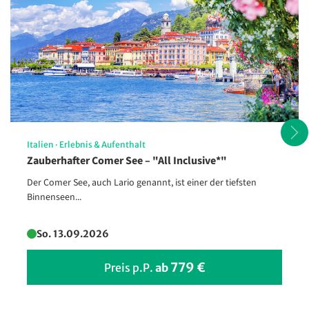
Italien
·
Erlebnis & Aufenthalt
Zauberhafter Comer See – "All Inclusive*"
Strandurlaub pur!
© travnikovstudio - Fotolia
Der Comer See, auch Lario genannt, ist einer der tiefsten
Binnenseen...
So. 13.09.2026
779 €
Preis p.P.
ab