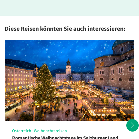
Diese Reisen könnten Sie auch interessieren:
Spektakuläre Küsten bei Lagos –
ein Höhepunkt an der Algarve
© daliu - stock.adobe.com
Österreich
·
Weihnachtsreisen
Romantische Weihnachtstage im Salzburger Land