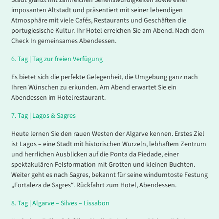
Stadt glänzt mit zahlreichen Sehenswürdigkeiten sowie einer
imposanten Altstadt und präsentiert mit seiner lebendigen
Atmosphäre mit viele Cafés, Restaurants und Geschäften die
portugiesische Kultur. Ihr Hotel erreichen Sie am Abend. Nach dem
Check In gemeinsames Abendessen.
6.
Tag |
Tag zur freien Verfügung
Es bietet sich die perfekte Gelegenheit, die Umgebung ganz nach
Ihren Wünschen zu erkunden. Am Abend erwartet Sie ein
Abendessen im Hotelrestaurant.
7.
Tag |
Lagos & Sagres
Heute lernen Sie den rauen Westen der Algarve kennen. Erstes Ziel
ist Lagos – eine Stadt mit historischen Wurzeln, lebhaftem Zentrum
und herrlichen Ausblicken auf die Ponta da Piedade, einer
spektakulären Felsformation mit Grotten und kleinen Buchten.
Weiter geht es nach Sagres, bekannt für seine windumtoste Festung
„Fortaleza de Sagres“. Rückfahrt zum Hotel, Abendessen.
8.
Tag |
Algarve – Silves – Lissabon