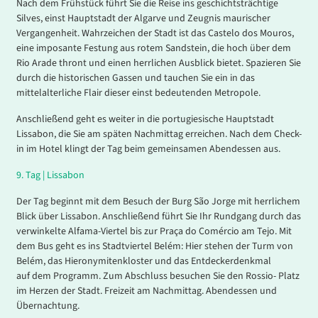
Nach dem Frühstück führt Sie die Reise ins geschichtsträchtige
Silves, einst Hauptstadt der Algarve und Zeugnis maurischer
Vergangenheit. Wahrzeichen der Stadt ist das Castelo dos Mouros,
eine imposante Festung aus rotem Sandstein, die hoch über dem
Rio Arade thront und einen herrlichen Ausblick bietet. Spazieren Sie
durch die historischen Gassen und tauchen Sie ein in das
mittelalterliche Flair dieser einst bedeutenden Metropole.
Anschließend geht es weiter in die portugiesische Hauptstadt
Lissabon, die Sie am späten Nachmittag erreichen. Nach dem Check-
in im Hotel klingt der Tag beim gemeinsamen Abendessen aus.
9.
Tag |
Lissabon
Der Tag beginnt mit dem Besuch der Burg São Jorge mit herrlichem
Blick über Lissabon. Anschließend führt Sie Ihr Rundgang durch das
verwinkelte Alfama-Viertel bis zur Praça do Comércio am Tejo. Mit
dem Bus geht es ins Stadtviertel Belém: Hier stehen der Turm von
Belém, das Hieronymitenkloster und das Entdeckerdenkmal
auf dem Programm. Zum Abschluss besuchen Sie den Rossio- Platz
im Herzen der Stadt. Freizeit am Nachmittag. Abendessen und
Übernachtung.