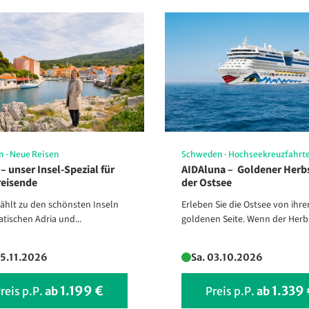
Panorama der Stadt Stettin
©art08 - stock.adobe.com
en
·
Neue Reisen
Schweden
·
Hochseekreuzfahrt
 – unser Insel-Spezial für
AIDAluna – Goldener Herb
reisende
der Ostsee
zählt zu den schönsten Inseln
Erleben Sie die Ostsee von ihre
atischen Adria und...
goldenen Seite. Wenn der Herbst
15.11.2026
Sa. 03.10.2026
1.199 €
1.339
reis p.P.
ab
Preis p.P.
ab