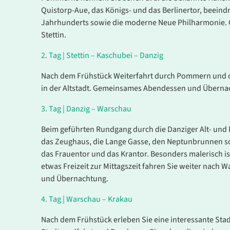
Quistorp-Aue, das Königs- und das Berlinertor, beei
Jahrhunderts sowie die moderne Neue Philharmonie.
Stettin.
2.
Tag |
Stettin – Kaschubei – Danzig
August
Nach dem Frühstück Weiterfahrt durch Pommern und di
in der Altstadt. Gemeinsames Abendessen und Überna
Dauer
Zeitraum
3.
Tag |
Danzig – Warschau
6 Tage
Fr. 21.08. 
Beim geführten Rundgang durch die Danziger Alt- und Re
26.08.20
das Zeughaus, die Lange Gasse, den Neptunbrunnen so
das Frauentor und das Krantor. Besonders malerisch i
etwas Freizeit zur Mittagszeit fahren Sie weiter na
6 Tage
Fr. 21.08. 
und Übernachtung.
26.08.20
4.
Tag |
Warschau – Krakau
Nach dem Frühstück erleben Sie eine interessante Sta