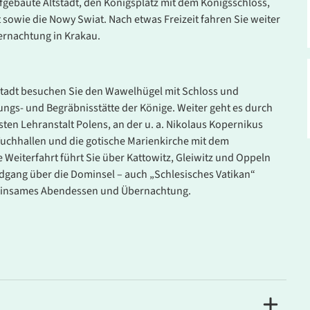
gebaute Altstadt, den Königsplatz mit dem Königsschloss,
 sowie die Nowy Swiat. Nach etwas Freizeit fahren Sie weiter
ernachtung in Krakau.
stadt besuchen Sie den Wawelhügel mit Schloss und
ngs- und Begräbnisstätte der Könige. Weiter geht es durch
esten Lehranstalt Polens, an der u. a. Nikolaus Kopernikus
Tuchhallen und die gotische Marienkirche mit dem
 Weiterfahrt führt Sie über Kattowitz, Gleiwitz und Oppeln
dgang über die Dominsel – auch „Schlesisches Vatikan“
emeinsames Abendessen und Übernachtung.