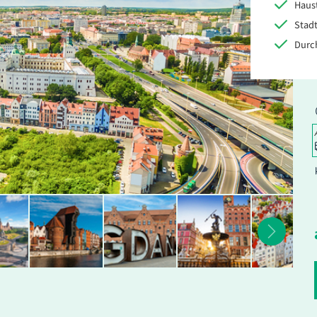
Haus
Stadt
Durc