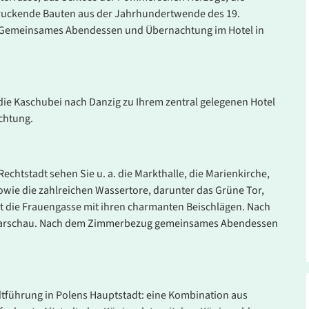
ndruckende Bauten aus der Jahrhundertwende des 19.
 Gemeinsames Abendessen und Übernachtung im Hotel in
e Kaschubei nach Danzig zu Ihrem zentral gelegenen Hotel
chtung.
Leistung
Pre
- Mi.
Doppelzimmer
ab
chtstadt sehen Sie u. a. die Markthalle, die Marienkirche,
26
Belegung: 2 Personen
wie die zahlreichen Wassertore, darunter das Grüne Tor,
inkl. HP
st die Frauengasse mit ihren charmanten Beischlägen. Nach
ch Warschau. Nach dem Zimmerbezug gemeinsames Abendessen
- Mi.
Einzelzimmer
ab
26
Belegung: 1 Person
inkl. HP
dtführung in Polens Hauptstadt: eine Kombination aus