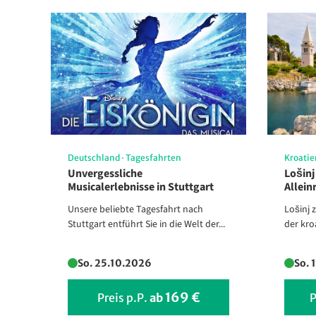
Deutschland
·
Tagesfahrten
Kroati
Unvergessliche
Lošinj
Musicalerlebnisse in Stuttgart
Allein
Unsere beliebte Tagesfahrt nach
Lošinj 
Stuttgart entführt Sie in die Welt der...
der kro
So. 25.10.2026
So. 
169 €
Preis p.P.
ab
P