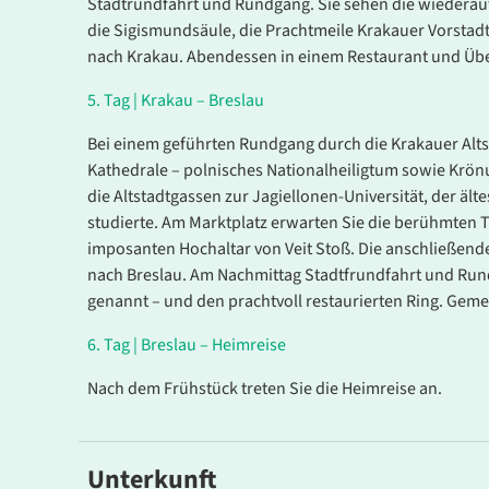
Stadtrundfahrt und Rundgang. Sie sehen die wiederauf
die Sigismundsäule, die Prachtmeile Krakauer Vorstadt
nach Krakau. Abendessen in einem Restaurant und Üb
5.
Tag |
Krakau – Breslau
Bei einem geführten Rundgang durch die Krakauer Alt
Kathedrale – polnisches Nationalheiligtum sowie Krönu
die Altstadtgassen zur Jagiellonen-Universität, der ält
studierte. Am Marktplatz erwarten Sie die berühmten 
imposanten Hochaltar von Veit Stoß. Die anschließende
nach Breslau. Am Nachmittag Stadtfrundfahrt und Run
genannt – und den prachtvoll restaurierten Ring. G
6.
Tag |
Breslau – Heimreise
Nach dem Frühstück treten Sie die Heimreise an.
Unterkunft