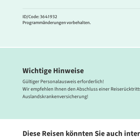
Ihre Hotels
Sie wohnen in guten 3*/4* Mittelklassehotels bekannt
ID/Code: 3641932
Programmänderungen vorbehalten.
Wichtige Hinweise
Gültiger Personalausweis erforderlich!
Wir empfehlen Ihnen den Abschluss einer Reiserücktrit
Auslandskrankenversicherung!
Diese Reisen könnten Sie auch inte