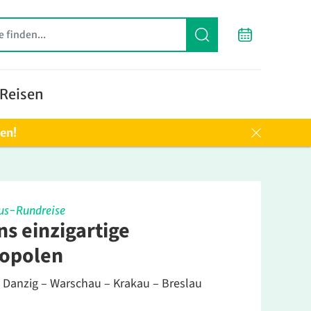
Reisen
ten!
us-Rundreise
ns einzigartige
opolen
– Danzig – Warschau – Krakau – Breslau