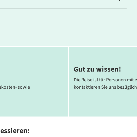
er Hotelketten (Mercure/Radisson Blu/Best Western).
Gut zu wissen!
Die Reise ist für Personen mit 
tskosten- sowie
kontaktieren Sie uns bezüglich
ressieren: