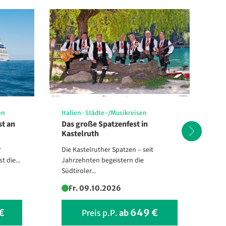
en
Italien
·
Städte-/Musikreisen
Sc
st an
Das große Spatzenfest in
Me
Kastelruth
Ba
r
Die Kastelruther Spatzen – seit
En
 die...
Jahrzehnten begeistern die
Ost
Südtiroler...
Fr. 09.10.2026
 €
649 €
Preis p.P.
ab