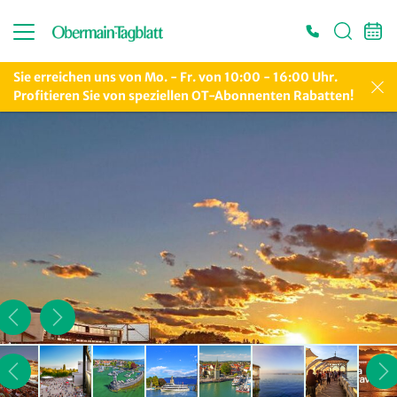
Sie erreichen uns von Mo. - Fr. von 10:00 - 16:00 Uhr.
Profitieren Sie von speziellen OT-Abonnenten Rabatten!
Es konnten keine gültigen Angebote gefunden werden. Bitte wenden Sie sich an
unser Service-Center.