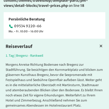
content/themes/travelshop/template-parts/pm-
views/detail-blocks/travel-prices.php
on line
18
Persönliche Beratung
09534 9220-66
Mo. - Fr. 10:00 - 16:00 Uhr
Reiseverlauf
1.
Tag |
Bregenz
- Rankweil
Morgens Anreise Richtung Bodensee nach Bregenz zur
Stadtführung. Sie besichtigen den Kornmarktplatz und blicken zum
gläsernen Kunsthaus Bregenz, bevor die Seepromenade mit
Festspielhaus und Seebühne Opernflair aufleben lässt. Weiter geht
es in die mittelalterliche Oberstadt mit Martinsturm, Stadtmauer
und atemberaubenden Blicken über den Bodensee. Es bleibt Ihnen
noch etwas Zeit für eigene Erkundungen. Weiterfahrt zu Ihrem
Hotel und Zimmerbezug. Anschließend nehmen Sie zum
gemeinsames Abendessen im Hotelrestaurant Platz.