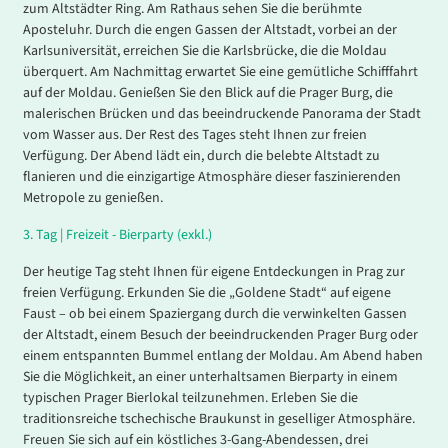
zum Altstädter Ring. Am Rathaus sehen Sie die berühmte
Aposteluhr. Durch die engen Gassen der Altstadt, vorbei an der
Karlsuniversität, erreichen Sie die Karlsbrücke, die die Moldau
überquert. Am Nachmittag erwartet Sie eine gemütliche Schifffahrt
auf der Moldau. Genießen Sie den Blick auf die Prager Burg, die
malerischen Brücken und das beeindruckende Panorama der Stadt
vom Wasser aus. Der Rest des Tages steht Ihnen zur freien
Verfügung. Der Abend lädt ein, durch die belebte Altstadt zu
flanieren und die einzigartige Atmosphäre dieser faszinierenden
Metropole zu genießen.
3.
Tag |
Freizeit - Bierparty (exkl.)
Der heutige Tag steht Ihnen für eigene Entdeckungen in Prag zur
freien Verfügung. Erkunden Sie die „Goldene Stadt“ auf eigene
Faust – ob bei einem Spaziergang durch die verwinkelten Gassen
der Altstadt, einem Besuch der beeindruckenden Prager Burg oder
einem entspannten Bummel entlang der Moldau. Am Abend haben
Sie die Möglichkeit, an einer unterhaltsamen Bierparty in einem
typischen Prager Bierlokal teilzunehmen. Erleben Sie die
traditionsreiche tschechische Braukunst in geselliger Atmosphäre.
Freuen Sie sich auf ein köstliches 3-Gang-Abendessen, drei