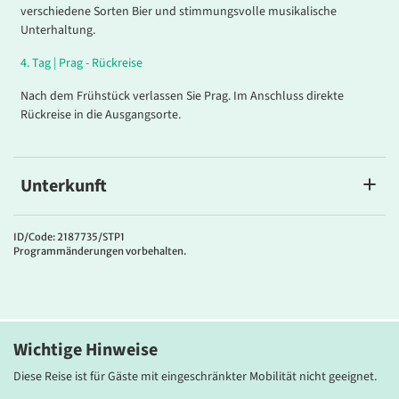
verschiedene Sorten Bier und stimmungsvolle musikalische
Unterhaltung.
4.
Tag |
Prag - Rückreise
Nach dem Frühstück verlassen Sie Prag. Im Anschluss direkte
Rückreise in die Ausgangsorte.
Unterkunft
Hotel Duo
Das
4*Hotel Duo
befindet sich in einem ruhigen Viertel und ist nur
ID/Code: 2187735/STP1
Programmänderungen vorbehalten.
wenige Schritte von der U-Bahn-Station Strížkov entfernt, sodass
Sie das historische Zentrum von Prag in kürzester Zeit erreichen.
Die ideale Lage macht das Hotel zu einem hervorragenden
Ausgangspunkt für Ihre Erkundungen in der „Goldenen Stadt“.
Kulinarisch verwöhnt Sie das Hotelrestaurant mit einer Auswahl an
Wichtige Hinweise
internationalen und tschechischen Gerichten, während die
Hotelbar mit gemütlicher Atmosphäre zu einem entspannten
Diese Reise ist für Gäste mit eingeschränkter Mobilität nicht geeignet.
Abend einlädt. Die geschmackvoll eingerichteten Zimmer verfügen