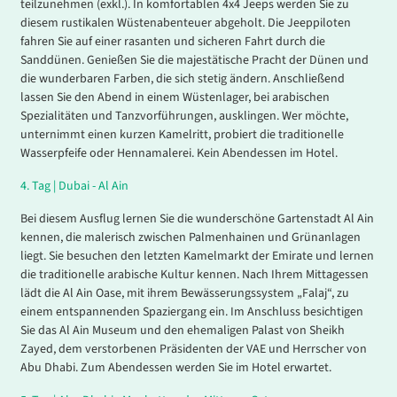
teilzunehmen (exkl.). In komfortablen 4x4 Jeeps werden Sie zu
diesem rustikalen Wüstenabenteuer abgeholt. Die Jeeppiloten
fahren Sie auf einer rasanten und sicheren Fahrt durch die
Sanddünen. Genießen Sie die majestätische Pracht der Dünen und
die wunderbaren Farben, die sich stetig ändern. Anschließend
lassen Sie den Abend in einem Wüstenlager, bei arabischen
Spezialitäten und Tanzvorführungen, ausklingen. Wer möchte,
unternimmt einen kurzen Kamelritt, probiert die traditionelle
Wasserpfeife oder Hennamalerei. Kein Abendessen im Hotel.
4.
Tag |
Dubai - Al Ain
Bei diesem Ausflug lernen Sie die wunderschöne Gartenstadt Al Ain
kennen, die malerisch zwischen Palmenhainen und Grünanlagen
liegt. Sie besuchen den letzten Kamelmarkt der Emirate und lernen
die traditionelle arabische Kultur kennen. Nach Ihrem Mittagessen
lädt die Al Ain Oase, mit ihrem Bewässerungssystem „Falaj“, zu
einem entspannenden Spaziergang ein. Im Anschluss besichtigen
Sie das Al Ain Museum und den ehemaligen Palast von Sheikh
Zayed, dem verstorbenen Präsidenten der VAE und Herrscher von
Abu Dhabi. Zum Abendessen werden Sie im Hotel erwartet.