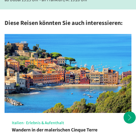
ab Dubai 15:15 Uhr - an Frankfurt/M. 19:20 Uhr
einen Fön.
Diese Reisen könnten Sie auch interessieren:
Dubai - Skyline
© Rastislav Sedlak SK - stock.adobe.com
Italien
·
Erlebnis & Aufenthalt
Wandern in der malerischen Cinque Terre