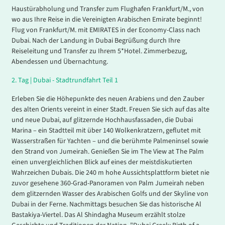
Haustürabholung und Transfer zum Flughafen Frankfurt/M., von
wo aus Ihre Reise in die Vereinigten Arabischen Emirate beginnt!
Flug von Frankfurt/M. mit EMIRATES in der Economy-Class nach
Dubai. Nach der Landung in Dubai Begrüßung durch Ihre
Reiseleitung und Transfer zu Ihrem 5*Hotel. Zimmerbezug,
Abendessen und Übernachtung.
2.
Tag |
Dubai - Stadtrundfahrt Teil 1
Erleben Sie die Höhepunkte des neuen Arabiens und den Zauber
des alten Orients vereint in einer Stadt. Freuen Sie sich auf das alte
und neue Dubai, auf glitzernde Hochhausfassaden, die Dubai
Marina – ein Stadtteil mit über 140 Wolkenkratzern, geflutet mit
Wasserstraßen für Yachten – und die berühmte Palmeninsel sowie
den Strand von Jumeirah. Genießen Sie im The View at The Palm
einen unvergleichlichen Blick auf eines der meistdiskutierten
Wahrzeichen Dubais. Die 240 m hohe Aussichtsplattform bietet nie
zuvor gesehene 360-Grad-Panoramen von Palm Jumeirah neben
dem glitzernden Wasser des Arabischen Golfs und der Skyline von
Dubai in der Ferne. Nachmittags besuchen Sie das historische Al
Bastakiya-Viertel. Das Al Shindagha Museum erzählt stolze