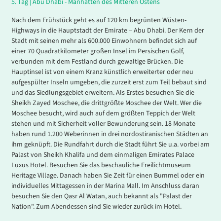
5.
Tag |
Abu Dhabi - Manhatten
des Mitteren Ostens
Nach dem Frühstück geht es auf 120 km begrünten Wüsten-
Highways in die Hauptstadt der Emirate – Abu Dhabi. Der Kern der
Stadt mit seinen mehr als 600.000 Einwohnern befindet sich auf
einer 70 Quadratkilometer großen Insel im Persischen Golf,
verbunden mit dem Festland durch gewaltige Brücken. Die
Hauptinsel ist von einem Kranz künstlich erweiterter oder neu
aufgespülter Inseln umgeben, die zurzeit erst zum Teil bebaut sind
und das Siedlungsgebiet erweitern. Als Erstes besuchen Sie die
Sheikh Zayed Moschee, die drittgrößte Moschee der Welt. Wer die
Moschee besucht, wird auch auf dem größten Teppich der Welt
stehen und mit Sicherheit voller Bewunderung sein. 18 Monate
haben rund 1.200 Weberinnen in drei nordostiranischen Städten an
ihm geknüpft. Die Rundfahrt durch die Stadt führt Sie u.a. vorbei am
Palast von Sheikh Khalifa und dem einmaligen Emirates Palace
Luxus Hotel. Besuchen Sie das beschauliche Freilichtmuseum
Heritage Village. Danach haben Sie Zeit für einen Bummel oder ein
individuelles Mittagessen in der Marina Mall. Im Anschluss daran
besuchen Sie den Qasr Al Watan, auch bekannt als "Palast der
Nation". Zum Abendessen sind Sie wieder zurück im Hotel.