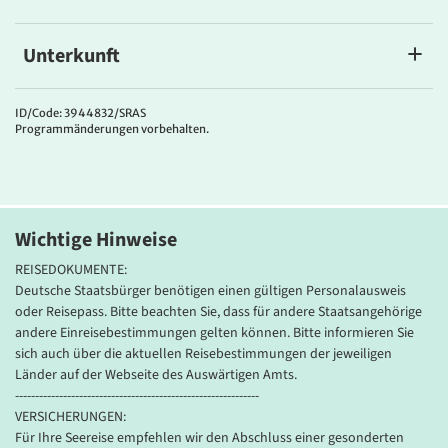
Unterkunft
MS Artania
ID/Code: 3944832/SRAS
Ganz im Stil moderner Luxusschiffe bietet MS ARTANIA nur
Programmänderungen vorbehalten.
Außenkabinen. Obwohl 231 Meter lang, ist das Schiff lediglich für
1.200 Passagiere ausgelegt und garantiert so Privatsphäre, Platz
und Ruhe auf Ihrer Reise. Der »Ausguck« Schiff voraus wie auch das
unverbaute Terrassen-Heck lassen die Herzen maritimer Liebhaber
höher schlagen, bieten sie doch prächtigste Ausblicke.
Wichtige Hinweise
Kabinen-Ausstattung:
REISEDOKUMENTE:
Deutsche Staatsbürger benötigen einen gültigen Personalausweis
Alle Kabinen sind Außenkabinen, geräumig und komfortabel
oder Reisepass. Bitte beachten Sie, dass für andere Staatsangehörige
ausgestattet und wurden 2022 bzw. 2024 neu gestaltet. Sie
andere Einreisebestimmungen gelten können. Bitte informieren Sie
verfügen über zwei untere Betten, die tagsüber auch als Couch
sich auch über die aktuellen Reisebestimmungen der jeweiligen
genutzt werden können, sowie ein weiteres einklappbares Bett;
Länder auf der Webseite des Auswärtigen Amts.
teilweise steht zusätzlich ein Zusatzbett zur Verfügung.
-------------------------------------------------------------
VERSICHERUNGEN:
Die meisten Kabinen sind mit einem begehbaren Kleiderschrank
Für Ihre Seereise empfehlen wir den Abschluss einer gesonderten
ausgestattet. Neben den Schränken bietet eine Spiegelkommode