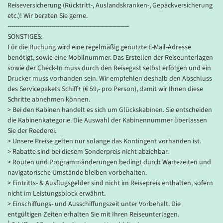
Reiseversicherung (Rücktritt-, Auslandskranken-, Gepäckversicherung
mit mehreren Schubfächern zusätzliche Ablagemöglichkeiten.
etc.)! Wir beraten Sie gerne.
Zur weiteren Ausstattung gehören ein Bad mit Dusche/WC bzw.
-------------------------------------------------------------
Badewanne/WC, Klimaanlage, SAT-TV mit Bordprogramm (Empfang
SONSTIGES:
nach Verfügbarkeit), Radio, Telefon, Kühlschrank/Minibar,
Für die Buchung wird eine regelmäßig genutzte E-Mail-Adresse
Kaffeemaschine, Safe, Fön, Bademantel und WLAN (nicht inklusive,
benötigt, sowie eine Mobilnummer. Das Erstellen der Reiseunterlagen
Empfang abhängig vom Fahrgebiet).
sowie der Check-In muss durch den Reisegast selbst erfolgen und ein
Drucker muss vorhanden sein. Wir empfehlen deshalb den Abschluss
Auf Wunsch serviert Ihnen der Kabinenservice Getränke, kleine
des Servicepakets Schiff+ (€ 59,- pro Person), damit wir Ihnen diese
Gerichte und Frühstück direkt auf Ihre Kabine. Ein Obstkorb mit
Schritte abnehmen können.
frischen Früchten wird täglich aufgefüllt.
> Bei den Kabinen handelt es sich um Glückskabinen. Sie entscheiden
die Kabinenkategorie. Die Auswahl der Kabinennummer überlassen
Verpflegung:
Sie der Reederei.
> Unsere Preise gelten nur solange das Kontingent vorhanden ist.
An Bord erwarten Sie, genau wie auf den anderen Phoenix-Schiffen,
> Rabatte sind bei diesem Sonderpreis nicht abziehbar.
kulinarische Highlights zu diversen Veranstaltungen in
> Routen und Programmänderungen bedingt durch Wartezeiten und
verschiedenen Restaurants. Sie können diese genießen, bei freier
navigatorische Umstände bleiben vorbehalten.
Platzwahl und langen Tischzeiten. Entweder in einem der
> Eintritts- & Ausflugsgelder sind nicht im Reisepreis enthalten, sofern
Hauptrestaurants »Artania« und »Vier Jahreszeiten« oder im Lido
nicht im Leistungsblock erwähnt.
Buffet-Restaurant. Darüber hinaus haben Sie die Möglichkeit, sich
> Einschiffungs- und Ausschiffungszeit unter Vorbehalt. Die
für einen besonderen Abend einen Tisch in »Pichler‘s«
entgültigen Zeiten erhalten Sie mit Ihren Reiseunterlagen.
Spezialitätenrestaurant zu reservieren. Für einen schönen Ausklang
1