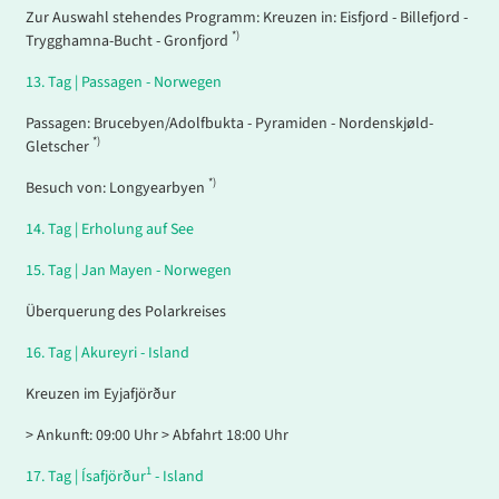
Zur Auswahl stehendes Programm: Kreuzen in: Eisfjord - Billefjord -
*)
Trygghamna-Bucht - Gronfjord
13.
Tag |
Passagen - Norwegen
Passagen: Brucebyen/Adolfbukta - Pyramiden - Nordenskjøld-
*)
Gletscher
*)
Besuch von: Longyearbyen
14.
Tag |
Erholung auf See
15.
Tag |
Jan Mayen - Norwegen
Überquerung des Polarkreises
16.
Tag |
Akureyri - Island
Kreuzen im Eyjafjörður
> Ankunft: 09:00 Uhr > Abfahrt 18:00 Uhr
1
17.
Tag |
Ísafjörður
- Island