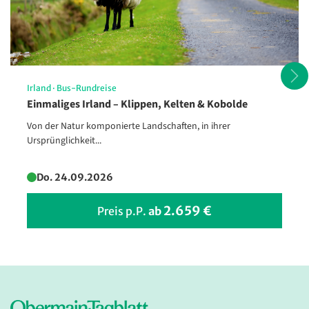
Orte. Den Lieblingsdrink genießen oder gute Unterhaltung folgen
können Sie auch im Piano Salon. Die hoch oben gelegene
Panorama-Lounge ist Ihr ganz persönlicher Logenplatz über dem
Meer. Genießen Sie bei besten Ausblicken ein frisch gezapftes Bier
oder tanzen zu Livemusik durch die Nacht. Zudem bietet Ihnen die
Show-Lounge »Atlantik« ein allabendliches
Veranstaltungsprogramm.
Irland
·
Bus-Rundreise
Einmaliges Irland – Klippen, Kelten & Kobolde
Von der Natur komponierte Landschaften, in ihrer
Ursprünglichkeit...
Do. 24.09.2026
2.659 €
Preis p.P.
ab