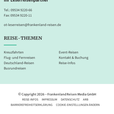
Ihr Leserreisenpartner
Die Bordwährung ist Euro. Sie können am Ende der Kreuzfahrt Ihre
Rechnung sowie an Bord gebuchte Ausflüge bequem bar oder mit
Tel.:
09534 9220-66
Ihrer Kreditkarte (Mastercard, VISA; PIN-Nummer erforderlich)
Fax: 09534 9220-11
bezahlen.
ot-leserreisen@frankenland-reisen.de
REISE-THEMEN
Kreuzfahrten
Event-Reisen
Flug- und Fernreisen
Kontakt & Buchung
Deutschland-Reisen
Reise-Infos
Busrundreisen
© Copyright 2026 - Frankenland Reisen Media GmbH
REISE-INFOS
IMPRESSUM
DATENSCHUTZ
ARB
BARRIEREFREIHEITSERKLÄRUNG
COOKIE-EINSTELLUNGEN ÄNDERN