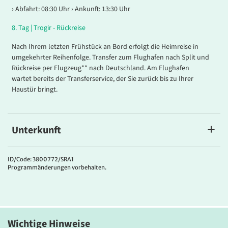
› Abfahrt: 08:30 Uhr › Ankunft: 13:30 Uhr
8
.
Tag |
Trogir - Rückreise
Nach Ihrem letzten Frühstück an Bord erfolgt die Heimreise in
umgekehrter Reihenfolge. Transfer zum Flughafen nach Split und
Rückreise per Flugzeug** nach Deutschland. Am Flughafen
wartet bereits der Transferservice, der Sie zurück bis zu Ihrer
Haustür bringt.
Unterkunft
PRINCESS
Kabinen-Ausstattung:
ID/Code: 3800772/SRA1
Programmänderungen vorbehalten.
Alle Kabinen sind modern und stilvoll eingerichtete Außenkabinen
und verfügen über Dusche/WC, Haartrockner, Flachbildfernseher,
Radio, Safe und eine individuell regulierbare Klima- und
Belüftungsanlage. Die Kabinen auf dem Hauptdeck sind ca. 14-15
m² groß und verfügen über kleinere, nicht zu öffnende Fenster. Die
Wichtige Hinweise