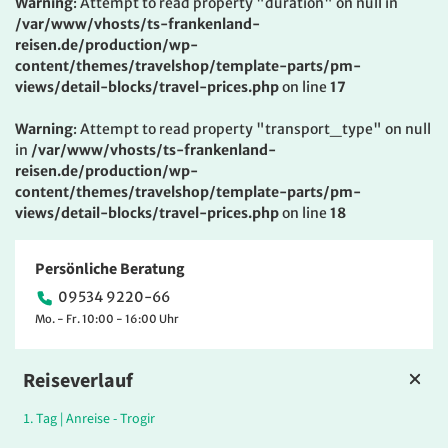
Warning
: Attempt to read property "duration" on null in
/var/www/vhosts/ts-frankenland-
reisen.de/production/wp-
content/themes/travelshop/template-parts/pm-
views/detail-blocks/travel-prices.php
on line
17
Warning
: Attempt to read property "transport_type" on null
in
/var/www/vhosts/ts-frankenland-
reisen.de/production/wp-
content/themes/travelshop/template-parts/pm-
views/detail-blocks/travel-prices.php
on line
18
Persönliche Beratung
09534 9220-66
Mo. - Fr. 10:00 - 16:00 Uhr
Reiseverlauf
1.
Tag |
Anreise - Trogir