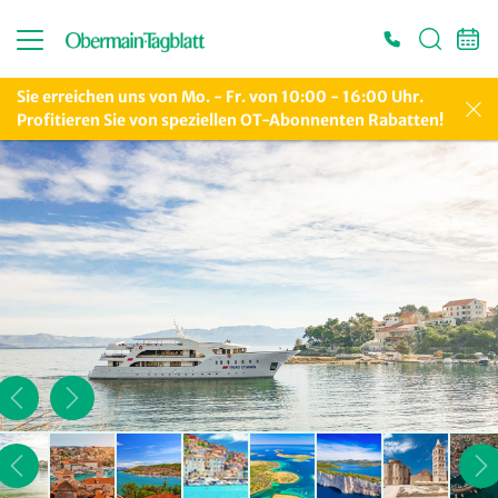
Sie erreichen uns von Mo. - Fr. von 10:00 - 16:00 Uhr.
Profitieren Sie von speziellen OT-Abonnenten Rabatten!
Es konnten keine gültigen Angebote gefunden werden. Bitte wenden Sie sich an
unser Service-Center.