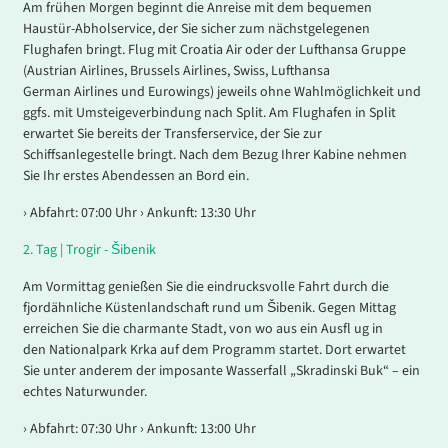
Am frühen Morgen beginnt die Anreise mit dem bequemen
Haustür-Abholservice, der Sie sicher zum nächstgelegenen
Flughafen bringt. Flug mit Croatia Air oder der Lufthansa Gruppe
(Austrian Airlines, Brussels Airlines, Swiss, Lufthansa
German Airlines und Eurowings) jeweils ohne Wahlmöglichkeit und
ggfs. mit Umsteigeverbindung nach Split. Am Flughafen in Split
erwartet Sie bereits der Transferservice, der Sie zur
Schiffsanlegestelle bringt. Nach dem Bezug Ihrer Kabine nehmen
Sie Ihr erstes Abendessen an Bord ein.
› Abfahrt: 07:00 Uhr › Ankunft: 13:30 Uhr
2.
Tag |
Trogir - Šibenik
Am Vormittag genießen Sie die eindrucksvolle Fahrt durch die
fjordähnliche Küstenlandschaft rund um Šibenik. Gegen Mittag
erreichen Sie die charmante Stadt, von wo aus ein Ausfl ug in
den Nationalpark Krka auf dem Programm startet. Dort erwartet
Sie unter anderem der imposante Wasserfall „Skradinski Buk“ – ein
echtes Naturwunder.
› Abfahrt: 07:30 Uhr › Ankunft: 13:00 Uhr