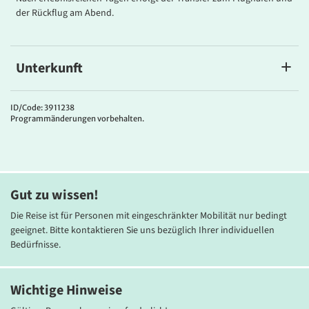
der Rückflug am Abend.
Unterkunft
4****Hotel Evenia Rosselló
Das komfortable Stadthotel liegt im Zentrum von Barcelona,
ID/Code: 3911238
Programmänderungen vorbehalten.
wenige Meter vom Passeig de Gràcia und den Gaudi-Bauten
entfernt. Die insgesamt 92 Zimmer sind ansprechend mit Bad/WC,
Föhn, Telefon, Internet-Zugang (gegen Gebühr), Sat.-TV mit
Musikkanal, Minibar und Klimaanlage ausgestattet.
Gut zu wissen!
Die Reise ist für Personen mit eingeschränkter Mobilität nur bedingt
geeignet. Bitte kontaktieren Sie uns bezüglich Ihrer individuellen
Bedürfnisse.
Wichtige Hinweise