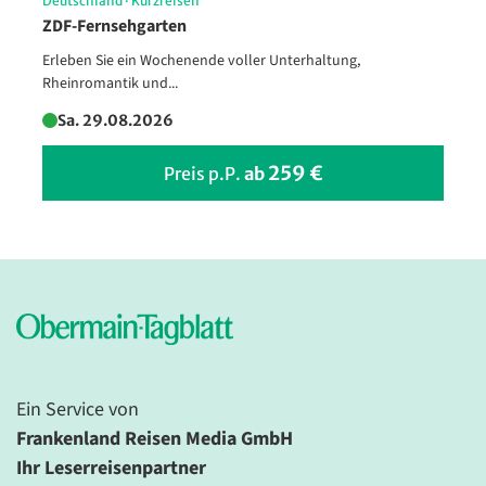
Deutschland
·
Kurzreisen
ZDF-Fernsehgarten
Sagrada Familia in Barcelona
Erleben Sie ein Wochenende voller Unterhaltung,
© dimbar76 - stock.adobe.com
Rheinromantik und...
Sa. 29.08.2026
259 €
Preis p.P.
ab
Ein Service von
Frankenland Reisen Media GmbH
Ihr Leserreisenpartner