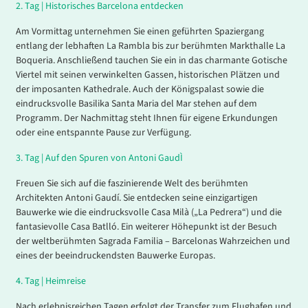
2.
Tag |
Historisches Barcelona entdecken
Am Vormittag unternehmen Sie einen geführten Spaziergang
entlang der lebhaften La Rambla bis zur berühmten Markthalle La
Boqueria. Anschließend tauchen Sie ein in das charmante Gotische
Viertel mit seinen verwinkelten Gassen, historischen Plätzen und
der imposanten Kathedrale. Auch der Königspalast sowie die
eindrucksvolle Basilika Santa Maria del Mar stehen auf dem
Programm. Der Nachmittag steht Ihnen für eigene Erkundungen
oder eine entspannte Pause zur Verfügung.
3.
Tag |
Auf den Spuren von Antoni GaudÌ
Freuen Sie sich auf die faszinierende Welt des berühmten
Architekten Antoni Gaudí. Sie entdecken seine einzigartigen
Bauwerke wie die eindrucksvolle Casa Milà („La Pedrera“) und die
fantasievolle Casa Batlló. Ein weiterer Höhepunkt ist der Besuch
der weltberühmten Sagrada Familia – Barcelonas Wahrzeichen und
eines der beeindruckendsten Bauwerke Europas.
4.
Tag |
Heimreise
Nach erlebnisreichen Tagen erfolgt der Transfer zum Flughafen und