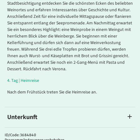
Stadtbesichtigung entdecken Sie die schönsten Ecken des beliebten
Weinortes und erfahren Interessantes über Geschichte und Kultur.
Anschließend Zeit für eine individuelle Mittagspause oder flanieren
Sie entspannt entlang der Seepromenade. Am Nachmittag erwartet
Sie ein besonderes Highlight: eine Weinprobe in einem Weingut mit
herrlichem Blick über die Weinberge. Sie beginnen mit einer
Kellerführung und dürfen sich dann auf eine Weinverkostung
freuen. Während Sie drei edle Tropfen probieren dürfen, werden
Ihnen auch Wurst- und Käseplatten mit Brot und Grissini gereicht.
Anschließend erwartet Sie noch ein 2-Gang-Menü mit Pasta und
Dessert. Rückfahrt nach Verona.
4.
Tag |
Heimreise
Nach dem Frühstück treten Sie die Heimreise an.
Unterkunft
Ihr Hotel
Das charmante
4*
Hotel Villa Malaspina
liegt idyllisch im kleinen
ID/Code: 3684840