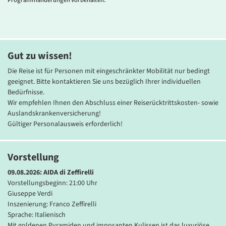
Programmänderungen vorbehalten.
Ort Castel d’Azzano, nur etwa 9 km südlich von Verona. Die
historische Villa aus dem 16. Jahrhundert wurde mit viel Liebe zum
Detail restauriert und zu einem stilvollen Hotel mit modernem
Komfort umgestaltet – ohne den authentischen Charakter des
ursprünglichen Gebäudes zu verlieren. Zur Ausstattung zählen eine
Gut zu wissen!
gemütliche Bar, ein elegantes Restaurant sowie ein gepflegter
Garten mit Sitzmöglichkeiten zum Verweilen. Die Zimmer verfügen
Die Reise ist für Personen mit eingeschränkter Mobilität nur bedingt
über Dusche/WC, Telefon, TV, Klimaanlage, Heizung, Minibar, Safe
geeignet. Bitte kontaktieren Sie uns bezüglich Ihrer individuellen
und Fön. Warme Farben und Holzelemente sorgen für eine
Bedürfnisse.
angenehme Atmosphäre.
Wir empfehlen Ihnen den Abschluss einer Reiserücktrittskosten- sowie
Auslandskrankenversicherung!
Gültiger Personalausweis erforderlich!
Vorstellung
09.08.2026: AIDA
di Zeffirelli
Vorstellungsbeginn: 21:00 Uhr
Giuseppe Verdi
Inszenierung: Franco Zeffirelli
Sprache: Italienisch
Mit goldenen Pyramiden und imposanten Kulissen ist das luxuriöse