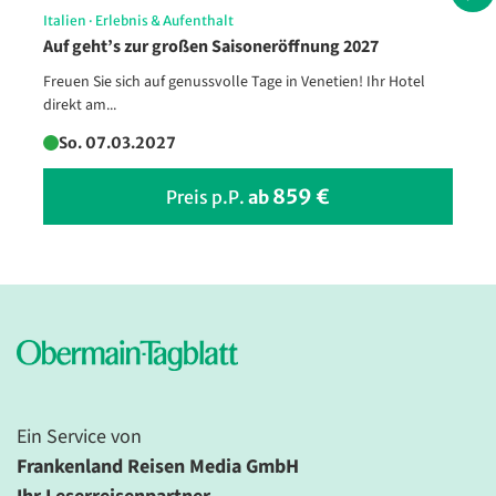
Italien
·
Erlebnis & Aufenthalt
Magische Atmosphäre: die
Auf geht’s zur großen Saisoneröffnung 2027
leuchtende Arena di Verona
Freuen Sie sich auf genussvolle Tage in Venetien! Ihr Hotel
© Yasonya - Fotolia
direkt am...
So. 07.03.2027
859 €
Preis p.P.
ab
Ein Service von
Frankenland Reisen Media GmbH