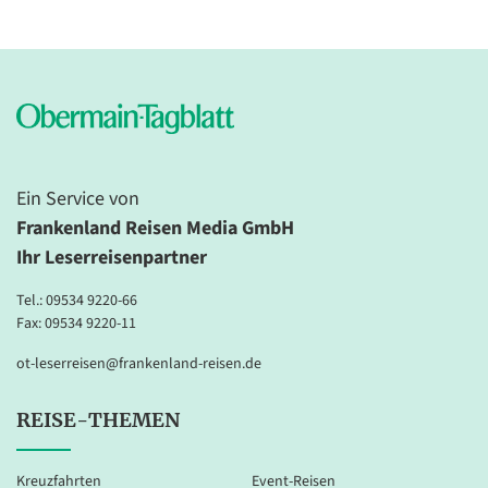
Bus-Rundreise
Deutschland Reisen
Erlebnis & Aufenthalt
Events
Flugreisen
Ein Service von
Flusskreuzfahrt
Frankenland Reisen Media GmbH
Frühjahrs-Reisen
Ihr Leserreisenpartner
Geschenkideen
Tel.:
09534 9220-66
Fax: 09534 9220-11
Herbstreisen
Hochseekreuzfahrten
ot-leserreisen@frankenland-reisen.de
Katalogvorschau Haupt 2026
REISE-THEMEN
Katalogvorschau Winter
Kultur/UNESCO
Kreuzfahrten
Event-Reisen