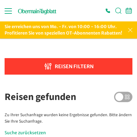
Suche verfeinern
Sortieren nach
Sie erreichen uns von Mo. - Fr. von 10:00 - 16:00 Uhr.
Profitieren Sie von speziellen OT-Abonnenten Rabatten!
Preis
REISEN FILTERN
€ 100
€ 7 000
Dauer
Reisen
gefunden
Zu Ihrer Suchanfrage wurden keine Ergebnisse gefunden. Bitte ändern
Reiseart
Sie Ihre Suchanfrage.
Adventsreisen
Suche zurücksetzen